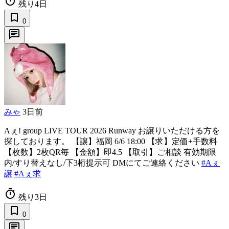
timer
残り4日
bookmark_border
0
chat
みゃ
3日前
Aぇ! group LIVE TOUR 2026 Runway お譲りいただける方を
探しております。 【譲】福岡 6/6 18:00 【求】定価+手数料
【枚数】2枚QR毎 【金額】即4.5 【取引】ご相談 有効期限
内/すり替えなし/下3桁提示可 DMにてご連絡ください
#Aぇ
譲
#Aぇ求
timer
残り3日
bookmark_border
0
chat