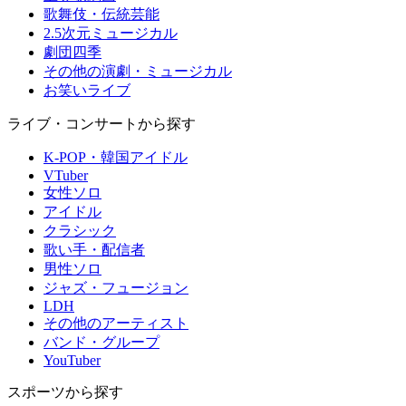
歌舞伎・伝統芸能
2.5次元ミュージカル
劇団四季
その他の演劇・ミュージカル
お笑いライブ
ライブ・コンサートから探す
K-POP・韓国アイドル
VTuber
女性ソロ
アイドル
クラシック
歌い手・配信者
男性ソロ
ジャズ・フュージョン
LDH
その他のアーティスト
バンド・グループ
YouTuber
スポーツから探す