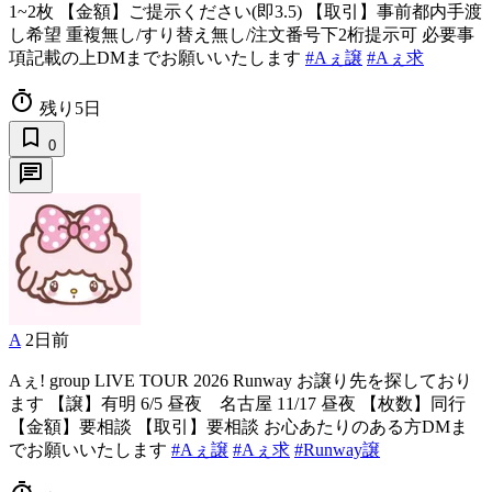
1~2枚 【金額】ご提示ください(即3.5) 【取引】事前都内手渡
し希望 重複無し/すり替え無し/注文番号下2桁提示可 必要事
項記載の上DMまでお願いいたします
#Aぇ譲
#Aぇ求
timer
残り5日
bookmark_border
0
chat
A
2日前
Aぇ! group LIVE TOUR 2026 Runway お譲り先を探しており
ます 【譲】有明 6/5 昼夜 名古屋 11/17 昼夜 【枚数】同行
【金額】要相談 【取引】要相談 お心あたりのある方DMま
でお願いいたします
#Aぇ譲
#Aぇ求
#Runway譲