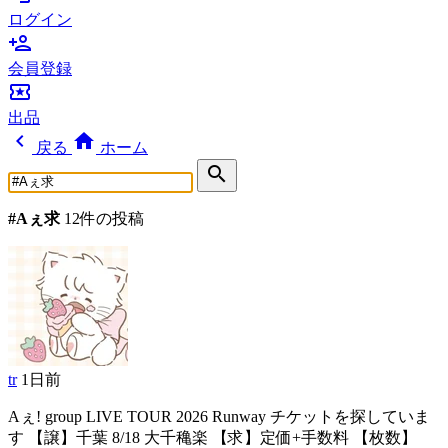
ログイン
person_add
会員登録
local_activity
出品
chevron_left
home
戻る
ホーム
search
#Aぇ求
12件の投稿
tr
1日前
Aぇ! group LIVE TOUR 2026 Runway チケットを探していま
す 【譲】千葉 8/18 大千穐楽 【求】定価+手数料 【枚数】