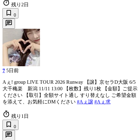
timer
残り2日
bookmark_border
0
chat
𝟕
5日前
Aぇ! group LIVE TOUR 2026 Runway 【譲】京セラD大阪 6/5
大千穐楽 新潟 11/11 13:00 【枚数】残り1枚 【金額】ご提示
ください 【取引】全額サイト通し すり替えなし ご希望金額
を添えて、お気軽にDMください
#Aぇ譲
#Aぇ求
timer
残り1日
bookmark_border
0
chat