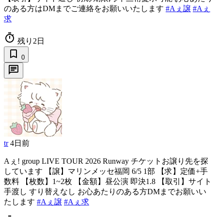
のある方はDMまでご連絡をお願いいたします
#Aぇ譲
#Aぇ
求
timer
残り2日
bookmark_border
0
chat
tr
4日前
Aぇ! group LIVE TOUR 2026 Runway チケットお譲り先を探
しています 【譲】マリンメッセ福岡 6/5 1部 【求】定価+手
数料 【枚数】1~2枚 【金額】昼公演 即決1.8 【取引】サイト
手渡し すり替えなし お心あたりのある方DMまでお願いい
たします
#Aぇ譲
#Aぇ求