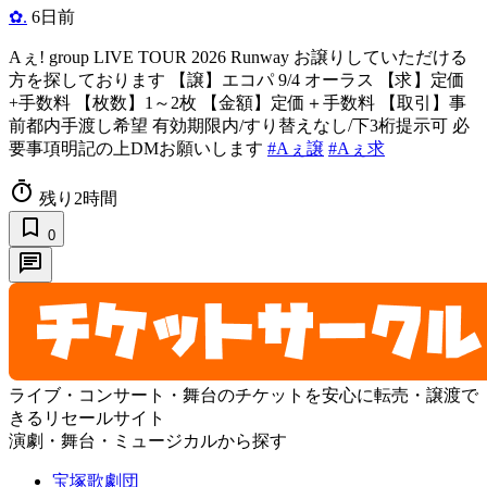
✿.
6日前
Aぇ! group LIVE TOUR 2026 Runway お譲りしていただける
方を探しております 【譲】エコパ 9/4 オーラス 【求】定価
+手数料 【枚数】1～2枚 【金額】定価＋手数料 【取引】事
前都内手渡し希望 有効期限内/すり替えなし/下3桁提示可 必
要事項明記の上DMお願いします
#Aぇ譲
#Aぇ求
timer
残り2時間
bookmark_border
0
chat
ライブ・コンサート・舞台のチケットを安心に転売・譲渡で
きるリセールサイト
演劇・舞台・ミュージカルから探す
宝塚歌劇団