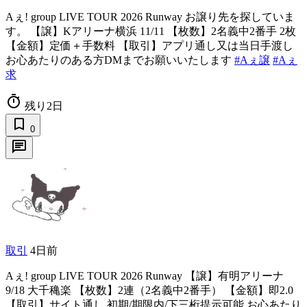
Aぇ! group LIVE TOUR 2026 Runway お譲り先を探していま
す。 【譲】Kアリーナ横浜 11/11 【枚数】2名義中2番手 2枚
【金額】定価＋手数料 【取引】アプリ通し又は当日手渡し
お心あたりのある方DMまでお願いいたします
#Aぇ譲
#Aぇ
求
timer
残り2日
bookmark_border
0
chat
取引
4日前
Aぇ! group LIVE TOUR 2026 Runway 【譲】有明アリーナ
9/18 大千穐楽 【枚数】2連（2名義中2番手） 【金額】即2.0
【取引】サイト通し 初期/期限内/下三桁提示可能 お心あたり