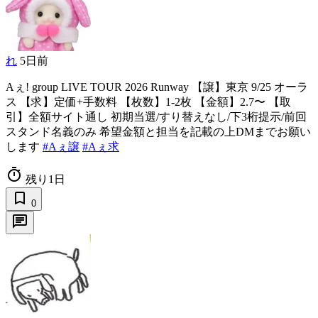
れ
5日前
Aぇ! group LIVE TOUR 2026 Runway 【譲】東京 9/25 オーラ
ス 【求】定価+手数料 【枚数】1-2枚 【金額】2.7〜 【取
引】全額サイト通し 初期当選/すり替えなし/下3桁提示/前回
スタンド名義のみ 希望金額と担当を記載の上DMまでお願い
します
#Aぇ譲
#Aぇ求
timer
残り1日
bookmark_border
0
chat