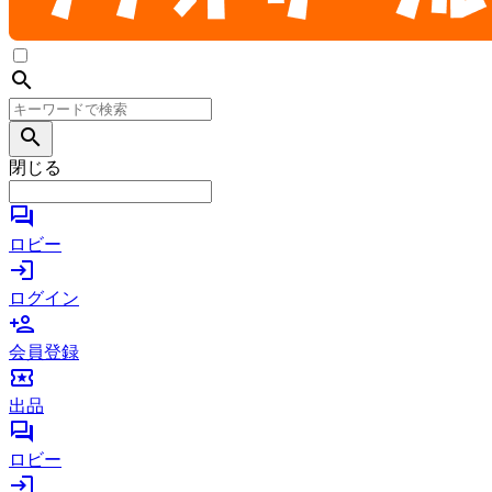
search
search
閉じる
forum
ロビー
login
ログイン
person_add
会員登録
local_activity
出品
forum
ロビー
login