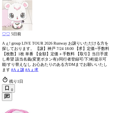
♡♡
5日前
Aぇ! group LIVE TOUR 2026 Runway お譲りいただける方を
探しております。 【譲】神戸 7/24 18:00 【求】定価+手数料
【枚数】1枚 単番 【金額】定価＋手数料 【取引】当日手渡
し希望 該当名義(変更ボタン有)/同行者登録可/下3桁提示可
能/すり替えなし お心あたりのある方DMまでお願いいたし
ます
#Aぇ譲
#Aぇ求
timer
残り1日
bookmark_border
0
chat