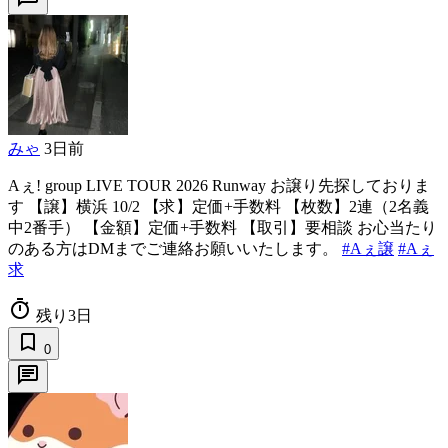
みゃ
3日前
Aぇ! group LIVE TOUR 2026 Runway お譲り先探しておりま
す 【譲】横浜 10/2 【求】定価+手数料 【枚数】2連（2名義
中2番手） 【金額】定価+手数料 【取引】要相談 お心当たり
のある方はDMまでご連絡お願いいたします。
#Aぇ譲
#Aぇ
求
timer
残り3日
bookmark_border
0
chat