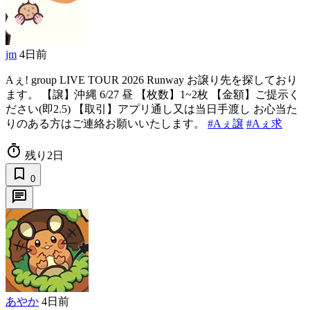
jm
4日前
Aぇ! group LIVE TOUR 2026 Runway お譲り先を探しており
ます。 【譲】沖縄 6/27 昼 【枚数】1~2枚 【金額】ご提示く
ださい(即2.5) 【取引】アプリ通し又は当日手渡し お心当た
りのある方はご連絡お願いいたします。
#Aぇ譲
#Aぇ求
timer
残り2日
bookmark_border
0
chat
あやか
4日前