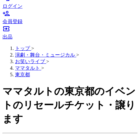
ログイン
person_add
会員登録
local_activity
出品
トップ
>
演劇・舞台・ミュージカル
>
お笑いライブ
>
ママタルト
>
東京都
ママタルトの東京都のイベン
トのリセールチケット・譲り
ます