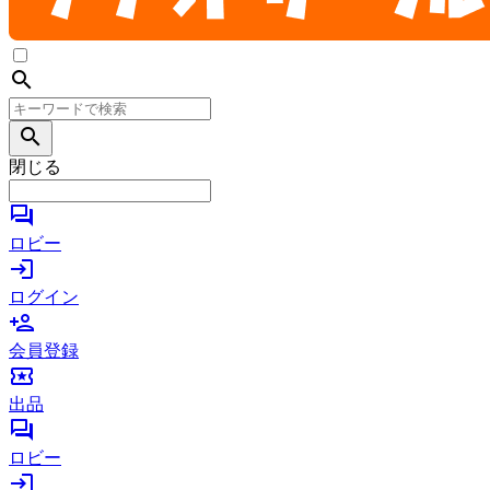
search
search
閉じる
forum
ロビー
login
ログイン
person_add
会員登録
local_activity
出品
forum
ロビー
login