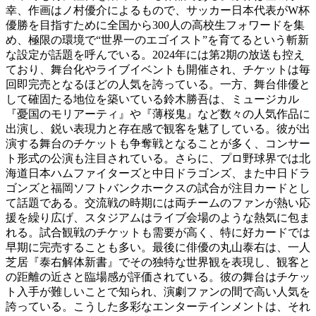
幸、作画はノ村優介によるもので、サッカー日本代表がW杯
優勝を目指すために全国から300人の高校生フォワードを集
め、極限の環境で“世界一のエゴイスト”を育てるという斬新
な設定が話題を呼んでいる。2024年には第2期の放送も控え
ており、舞台化やライブイベントも開催され、チケットは毎
回即完売となるほどの人気を誇っている。一方、舞台俳優と
して確固たる地位を築いている鈴木勝吾は、ミュージカル
『憂国のモリアーティ』や『薄桜鬼』など数々の人気作品に
出演し、鋭い表現力と存在感で観客を魅了している。彼が出
演する舞台のチケットも争奪戦となることが多く、コンサー
ト形式の公演も注目されている。さらに、プロ野球界では北
海道日本ハムファイターズと中日ドラゴンズ、また中日ドラ
ゴンズと福岡ソフトバンクホークスの試合が注目カードとし
て話題である。交流戦の時期には両チームのファンが熱い応
援を繰り広げ、スタジアムはライブ会場のような熱気に包ま
れる。試合観戦のチケットも需要が高く、特に好カードでは
早期に完売することも多い。最後に俳優の丸山泰右は、一人
芝居『泰右解体新書』でその独特な世界観を表現し、観客と
の距離の近さと臨場感が評価されている。彼の舞台はチケッ
ト入手が難しいことで知られ、演劇ファンの間で高い人気を
誇っている。こうした多彩なエンターテインメントは、それ