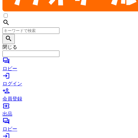
search
search
閉じる
forum
ロビー
login
ログイン
person_add
会員登録
local_activity
出品
forum
ロビー
login