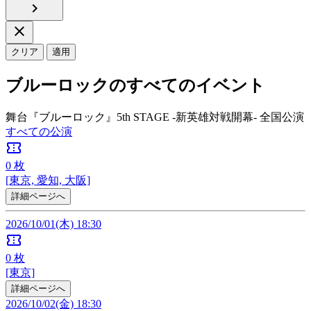
chevron_right
close
クリア
適用
ブルーロックのすべてのイベント
舞台『ブルーロック』5th STAGE -新英雄対戦開幕- 全国公演
すべての公演
confirmation_number
0
枚
[東京, 愛知, 大阪]
詳細ページへ
2026/10/01(木) 18:30
confirmation_number
0
枚
[東京]
詳細ページへ
2026/10/02(金) 18:30