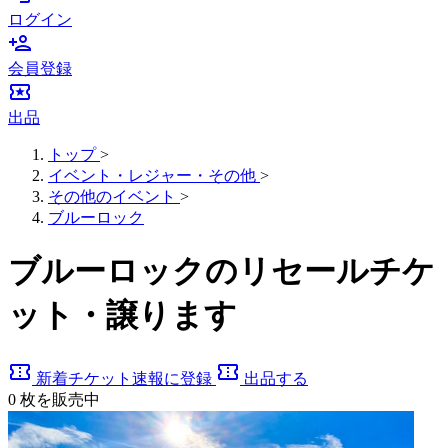
ログイン
person_add
会員登録
local_activity
出品
トップ
>
イベント・レジャー・その他
>
その他のイベント
>
ブルーロック
ブルーロックのリセールチケ
ット・譲ります
confirmation_number
confirmation_number
新着チケット速報に登録
出品する
0
枚を販売中