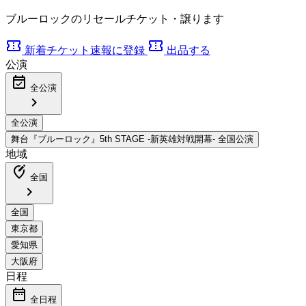
ブルーロックのリセールチケット・譲ります
confirmation_number
confirmation_number
新着チケット速報に登録
出品する
公演
event_available
全公演
chevron_right
地域
edit_location_alt
全国
chevron_right
日程
date_range
全日程