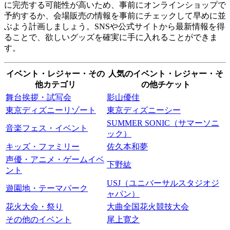
に完売する可能性が高いため、事前にオンラインショップで
予約するか、会場販売の情報を事前にチェックして早めに並
ぶよう計画しましょう。SNSや公式サイトから最新情報を得
ることで、欲しいグッズを確実に手に入れることができま
す。
イベント・レジャー・その
人気のイベント・レジャー・そ
他カテゴリ
の他チケット
舞台挨拶・試写会
影山優佳
東京ディズニーリゾート
東京ディズニーシー
SUMMER SONIC（サマーソニ
音楽フェス・イベント
ック）
キッズ・ファミリー
佐久本和夢
声優・アニメ・ゲームイベ
下野紘
ント
USJ（ユニバーサルスタジオジ
遊園地・テーマパーク
ャパン）
花火大会・祭り
大曲全国花火競技大会
その他のイベント
尾上寛之