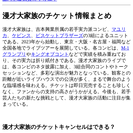
漫才大家族のチケット情報まとめ
漫才大家族は、吉本興業所属の若手実力派コンビ、
マユリ
カ
、
ケビンス
、
ビスケットブラザーズ
の3組によるユニット
である。2023年から始動し、東京・大阪・名古屋・福岡など
全国各地でライブツアーを展開している。各コンビは、
M-1
グランプリ
や
キングオブコント
などで実績を積み重ねてお
り、その実力は折り紙付きである。漫才大家族のライブで
は、各コンビのネタ披露に加え、3組合同のコントやトーク
セッションなど、多彩な演出が魅力となっている。観客との
距離が近いライブハウスでの公演が多く、まるで舞台のよう
な臨場感を味わえる。チケットは即日完売することも珍しく
なく、ファンからの支持の高さがうかがえる。今後も、若手
芸人たちの新たな挑戦として、漫才大家族の活動に注目が集
まっている。
漫才大家族のチケットキャンセルはできる？