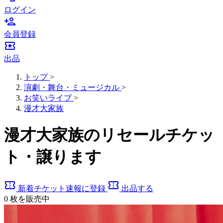
ログイン
person_add
会員登録
local_activity
出品
トップ
>
演劇・舞台・ミュージカル
>
お笑いライブ
>
漫才大家族
漫才大家族のリセールチケッ
ト・譲ります
confirmation_number
confirmation_number
新着チケット速報に登録
出品する
0
枚を販売中