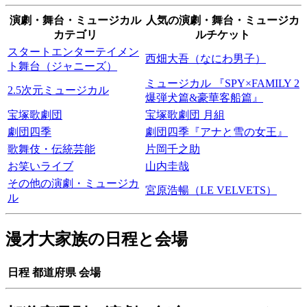
演劇・舞台・ミュージカル
人気の演劇・舞台・ミュージカ
カテゴリ
ルチケット
スタートエンターテイメン
西畑大吾（なにわ男子）
ト舞台（ジャニーズ）
ミュージカル 『SPY×FAMILY 2
2.5次元ミュージカル
爆弾犬篇&豪華客船篇』
宝塚歌劇団
宝塚歌劇団 月組
劇団四季
劇団四季『アナと雪の女王』
歌舞伎・伝統芸能
片岡千之助
お笑いライブ
山内圭哉
その他の演劇・ミュージカ
宮原浩暢（LE VELVETS）
ル
漫才大家族の日程と会場
日程
都道府県
会場