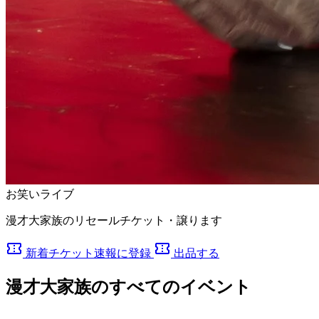
お笑いライブ
漫才大家族のリセールチケット・譲ります
confirmation_number
confirmation_number
新着チケット速報に登録
出品する
漫才大家族のすべてのイベント