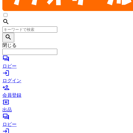
search
search
閉じる
forum
ロビー
login
ログイン
person_add
会員登録
local_activity
出品
forum
ロビー
login