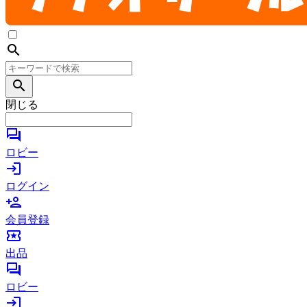
search
search
閉じる
forum
ロビー
login
ログイン
person_add
会員登録
local_activity
出品
forum
ロビー
login