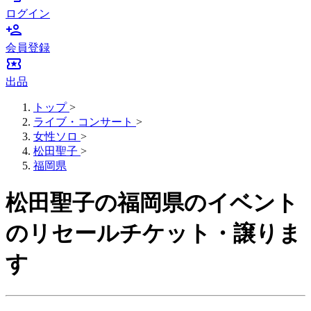
ログイン
person_add
会員登録
local_activity
出品
トップ
>
ライブ・コンサート
>
女性ソロ
>
松田聖子
>
福岡県
松田聖子の福岡県のイベント
のリセールチケット・譲りま
す