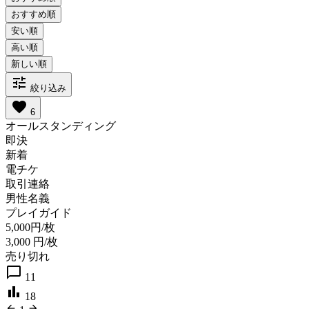
tune
絞り込み
favorite
6
オールスタンディング
即決
新着
電チケ
取引連絡
男性名義
プレイガイド
5,000円/枚
3,000
円/枚
売り切れ
chat_bubble_outline
11
bar_chart
18
arrow_back
arrow_forward