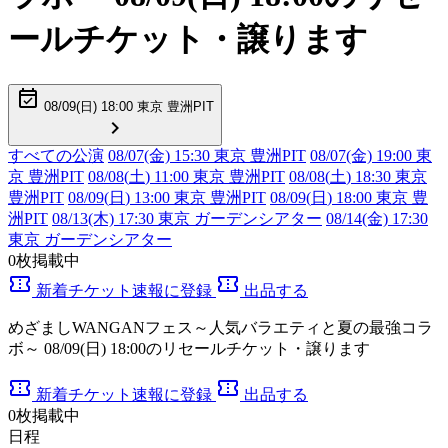
ールチケット・譲ります
event_available
08/09(
日
) 18:00 東京 豊洲PIT
chevron_right
すべての公演
08/07(金) 15:30 東京 豊洲PIT
08/07(金) 19:00 東
京 豊洲PIT
08/08(
土
) 11:00 東京 豊洲PIT
08/08(
土
) 18:30 東京
豊洲PIT
08/09(
日
) 13:00 東京 豊洲PIT
08/09(
日
) 18:00 東京 豊
洲PIT
08/13(木) 17:30 東京 ガーデンシアター
08/14(金) 17:30
東京 ガーデンシアター
0
枚掲載中
confirmation_number
confirmation_number
新着チケット速報に登録
出品する
めざましWANGANフェス～人気バラエティと夏の最強コラ
ボ～ 08/09(日) 18:00のリセールチケット・譲ります
confirmation_number
confirmation_number
新着チケット速報に登録
出品する
0
枚掲載中
日程