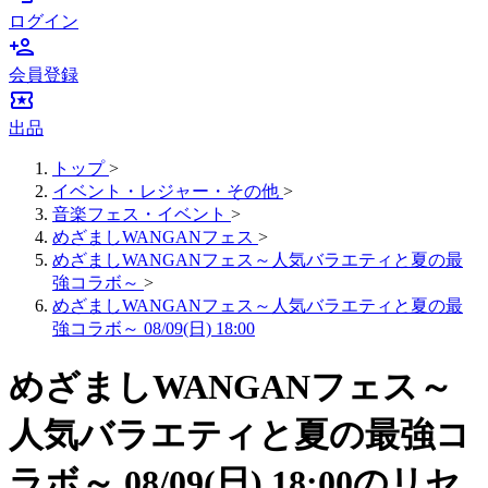
ログイン
person_add
会員登録
local_activity
出品
トップ
>
イベント・レジャー・その他
>
音楽フェス・イベント
>
めざましWANGANフェス
>
めざましWANGANフェス～人気バラエティと夏の最
強コラボ～
>
めざましWANGANフェス～人気バラエティと夏の最
強コラボ～ 08/09(日) 18:00
めざましWANGANフェス～
人気バラエティと夏の最強コ
ラボ～ 08/09(日) 18:00のリセ