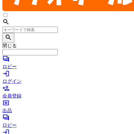
search
search
閉じる
forum
ロビー
login
ログイン
person_add
会員登録
local_activity
出品
forum
ロビー
login