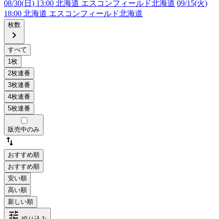
08/30(
日
) 13:00 北海道 エスコンフィールド北海道
09/15(火)
18:00 北海道 エスコンフィールド北海道
枚数
chevron_right
販売中のみ
swap_vert
おすすめ順
tune
絞り込み