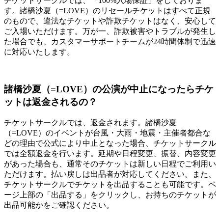
チケットサークルでは、「100%入場保証」をしておりま
す。諸橋沙夏（=LOVE）のリセールチケットはすべて正規
のもので、違法なチケットや詐欺チケットはなく、安心して
ご入場いただけます。万が一、詐欺被害やトラブルが発生し
た場合でも、カスタマーサポートチームが24時間体制で迅速
に対応いたします。
諸橋沙夏（=LOVE）の公演が中止になったらチケ
ットは返金されるの？
チケットサークルでは、返金されます。諸橋沙夏
（=LOVE）のイベントが台風・大雨・地震・主催者都合な
どの理由で公式により中止となった場合、チケットサークル
では全額返金を行います。延期や日程変更、振替、内容変更
があった場合も、通常そのチケットは新しい日程でご利用い
ただけます。払い戻しは出品者が対応してください。また、
チケットサークルでチケットを出品することも可能です。ペ
ージ上部の「出品する」をクリックし、お持ちのチケットが
出品可能かをご確認ください。