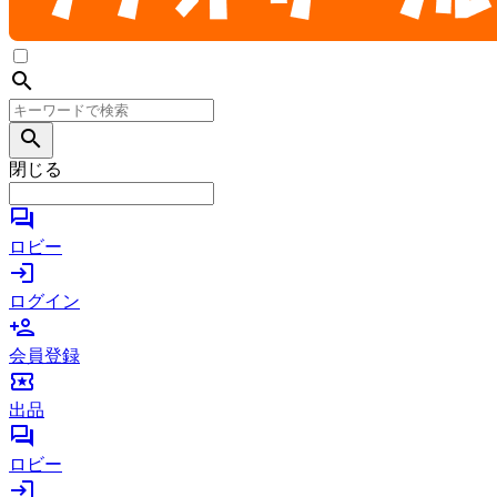
search
search
閉じる
forum
ロビー
login
ログイン
person_add
会員登録
local_activity
出品
forum
ロビー
login