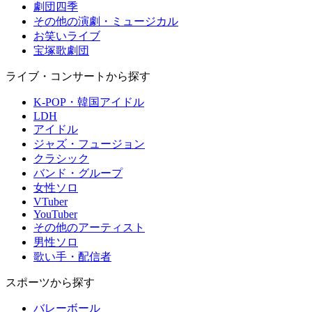
劇団四季
その他の演劇・ミュージカル
お笑いライブ
宝塚歌劇団
ライブ・コンサートから探す
K-POP・韓国アイドル
LDH
アイドル
ジャズ・フュージョン
クラシック
バンド・グループ
女性ソロ
VTuber
YouTuber
その他のアーティスト
男性ソロ
歌い手・配信者
スポーツから探す
バレーボール