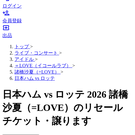
ログイン
person_add
会員登録
local_activity
出品
トップ
>
ライブ・コンサート
>
アイドル
>
＝LOVE（イコールラブ）
>
諸橋沙夏（=LOVE）
>
日本ハム vs ロッテ
日本ハム vs ロッテ 2026 諸橋
沙夏（=LOVE）のリセール
チケット・譲ります