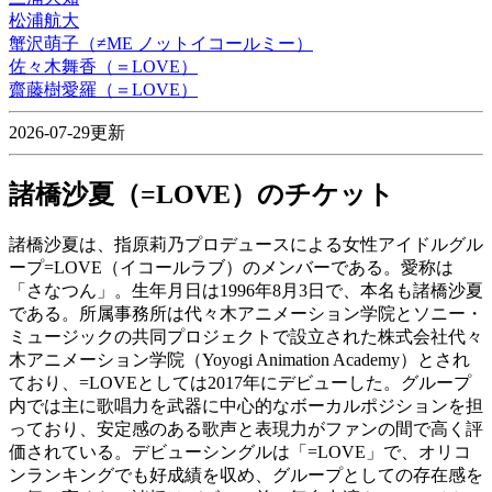
松浦航大
蟹沢萌子（≠ME ノットイコールミー）
佐々木舞香（＝LOVE）
齋藤樹愛羅（＝LOVE）
2026-07-29更新
諸橋沙夏（=LOVE）のチケット
諸橋沙夏は、指原莉乃プロデュースによる女性アイドルグル
ープ=LOVE（イコールラブ）のメンバーである。愛称は
「さなつん」。生年月日は1996年8月3日で、本名も諸橋沙夏
である。所属事務所は代々木アニメーション学院とソニー・
ミュージックの共同プロジェクトで設立された株式会社代々
木アニメーション学院（Yoyogi Animation Academy）とされ
ており、=LOVEとしては2017年にデビューした。グループ
内では主に歌唱力を武器に中心的なボーカルポジションを担
っており、安定感のある歌声と表現力がファンの間で高く評
価されている。デビューシングルは「=LOVE」で、オリコ
ンランキングでも好成績を収め、グループとしての存在感を