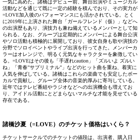
一気に高めた。諸橋はデビュー前、舞台出演やミュージカル
活動などを通じて既に一定の経験を積んでおり、その実力が
=LOVE加入後のパフォーマンスにも活かされている。とく
に2019年に上演された舞台「ガールフレンド（仮）」などへ
の出演歴もあり、演技力も兼ね備えているメンバーとして知
られる。なお、グループは定期的にメンバーによる舞台公演
やソロ活動も積極的に展開しており、彼女自身も歌や演技の
分野でソロイベントやライブ出演を行ってきた。メンバーカ
ラーはオレンジで、明るく元気なキャラクターを象徴してい
る。=LOVEはその後も「手遅れcaution」「ズルいよ ズルい
ね」「青春”サブリミナル”」などのヒット曲を重ね、着実に
人気を伸ばしている。諸橋はこれらの楽曲でも安定したボー
カルで貢献し、グループ全体の音楽的厚みに寄与している。
近年ではテレビ番組やラジオなどへの出演機会も増えてお
り、アイドル活動にとどまらないマルチな才能を見せている
存在である。
諸橋沙夏（=LOVE）のチケット価格はいくら？
チケットサークルでのチケットの値段は、出演者、購入日