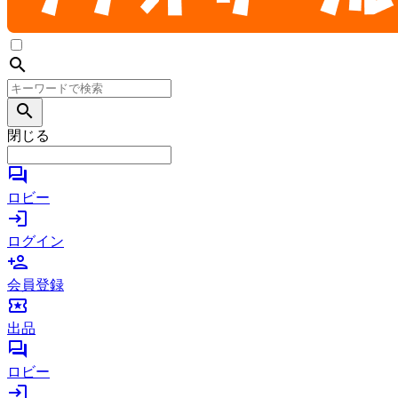
search
search
閉じる
forum
ロビー
login
ログイン
person_add
会員登録
local_activity
出品
forum
ロビー
login