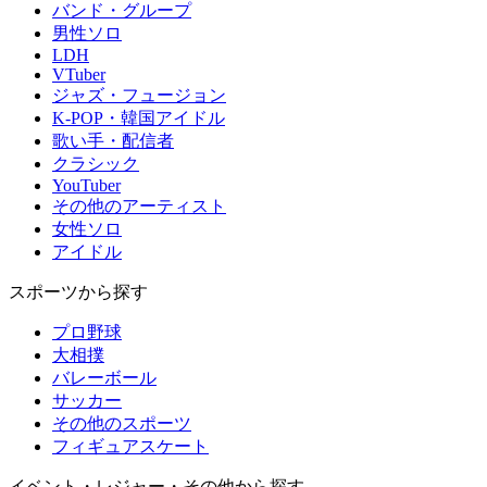
バンド・グループ
男性ソロ
LDH
VTuber
ジャズ・フュージョン
K-POP・韓国アイドル
歌い手・配信者
クラシック
YouTuber
その他のアーティスト
女性ソロ
アイドル
スポーツから探す
プロ野球
大相撲
バレーボール
サッカー
その他のスポーツ
フィギュアスケート
イベント・レジャー・その他から探す