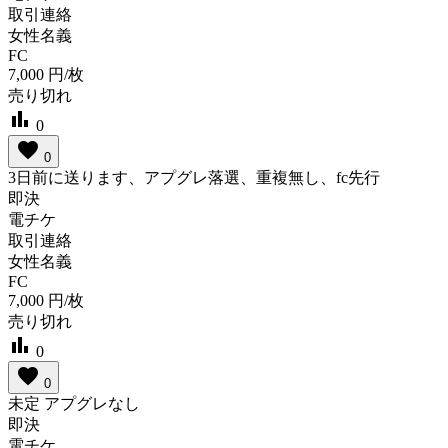
取引連絡
女性名義
FC
7,000
円/枚
売り切れ
bar_chart
0
favorite
0
3日前に送ります、アプグレ落選、重複無し、fc先行
即決
電チケ
取引連絡
女性名義
FC
7,000
円/枚
売り切れ
bar_chart
0
favorite
0
未定 アプグレなし
即決
電チケ