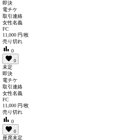
即決
電チケ
取引連絡
女性名義
FC
11,000
円/枚
売り切れ
bar_chart
0
favorite
0
未定
即決
電チケ
取引連絡
女性名義
FC
11,000
円/枚
売り切れ
bar_chart
0
favorite
0
座席未定