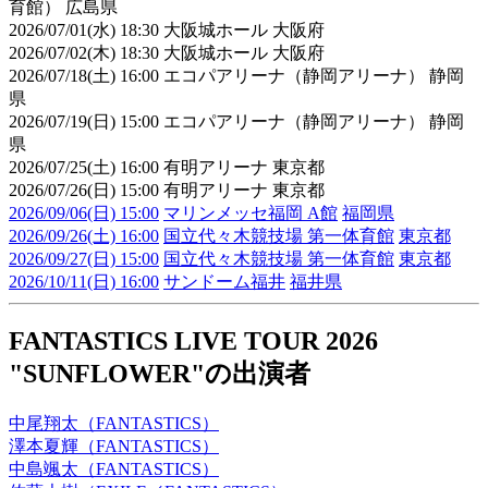
育館） 広島県
2026/07/01(水) 18:30 大阪城ホール 大阪府
2026/07/02(木) 18:30 大阪城ホール 大阪府
2026/07/18(土) 16:00 エコパアリーナ（静岡アリーナ） 静岡
県
2026/07/19(日) 15:00 エコパアリーナ（静岡アリーナ） 静岡
県
2026/07/25(土) 16:00 有明アリーナ 東京都
2026/07/26(日) 15:00 有明アリーナ 東京都
2026/09/06(日) 15:00
マリンメッセ福岡 A館
福岡県
2026/09/26(土) 16:00
国立代々木競技場 第一体育館
東京都
2026/09/27(日) 15:00
国立代々木競技場 第一体育館
東京都
2026/10/11(日) 16:00
サンドーム福井
福井県
FANTASTICS LIVE TOUR 2026
"SUNFLOWER"の出演者
中尾翔太（FANTASTICS）
澤本夏輝（FANTASTICS）
中島颯太（FANTASTICS）