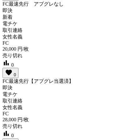
FC最速先行 アプグレなし
即決
新着
電チケ
取引連絡
女性名義
FC
20,000
円/枚
売り切れ
bar_chart
0
favorite
0
FC最速先行【アプグレ当選済】
即決
電チケ
取引連絡
女性名義
FC
28,000
円/枚
売り切れ
bar_chart
0