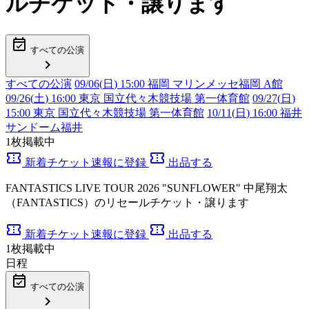
ルチケット・譲ります
event_available
すべての公演
chevron_right
すべての公演
09/06(
日
) 15:00 福岡 マリンメッセ福岡 A館
09/26(
土
) 16:00 東京 国立代々木競技場 第一体育館
09/27(
日
)
15:00 東京 国立代々木競技場 第一体育館
10/11(
日
) 16:00 福井
サンドーム福井
1
枚掲載中
confirmation_number
confirmation_number
新着チケット速報に登録
出品する
FANTASTICS LIVE TOUR 2026 "SUNFLOWER" 中尾翔太
（FANTASTICS）のリセールチケット・譲ります
confirmation_number
confirmation_number
新着チケット速報に登録
出品する
1
枚掲載中
日程
event_available
すべての公演
chevron_right