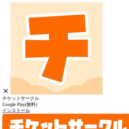
close
チケットサークル
Google Play(無料)
インストール