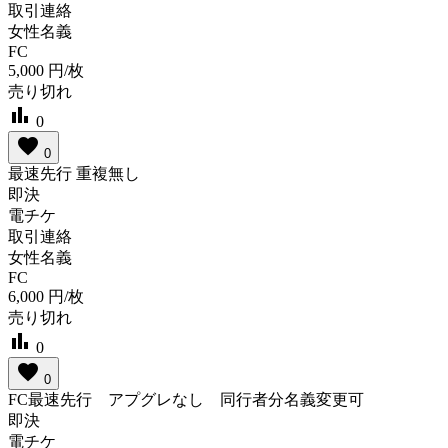
取引連絡
女性名義
FC
5,000
円/枚
売り切れ
bar_chart
0
favorite
0
最速先行 重複無し
即決
電チケ
取引連絡
女性名義
FC
6,000
円/枚
売り切れ
bar_chart
0
favorite
0
FC最速先行 アプグレなし 同行者分名義変更可
即決
電チケ