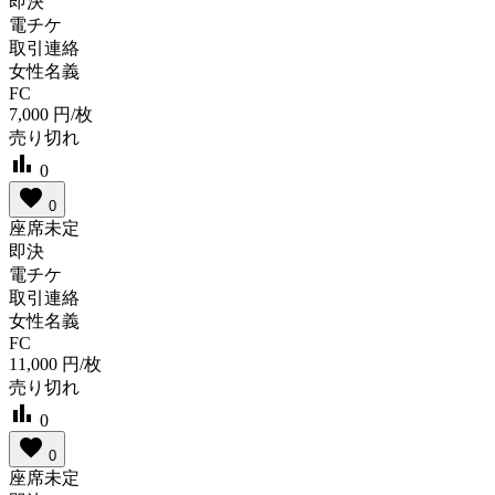
即決
電チケ
取引連絡
女性名義
FC
7,000
円/枚
売り切れ
bar_chart
0
favorite
0
座席未定
即決
電チケ
取引連絡
女性名義
FC
11,000
円/枚
売り切れ
bar_chart
0
favorite
0
座席未定