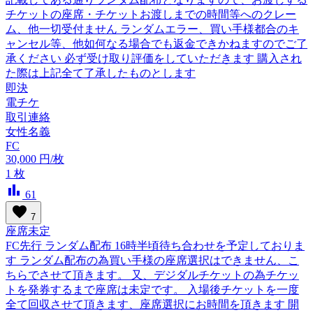
チケットの座席・チケットお渡しまでの時間等へのクレー
ム、他一切受付ません ランダムエラー、買い手様都合のキ
ャンセル等、他如何なる場合でも返金できかねますのでご了
承ください 必ず受け取り評価をしていただきます 購入され
た際は上記全て了承したものとします
即決
電チケ
取引連絡
女性名義
FC
30,000
円/枚
1
枚
bar_chart
61
favorite
7
座席未定
FC先行 ランダム配布 16時半頃待ち合わせを予定しておりま
す ランダム配布の為買い手様の座席選択はできません、こ
ちらでさせて頂きます。 又、デジダルチケットの為チケッ
トを発券するまで座席は未定です。 入場後チケットを一度
全て回収させて頂きます、座席選択にお時間を頂きます 開