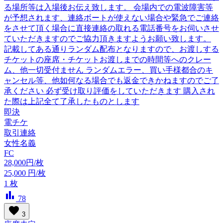
る場所等は入場後お伝え致します。 会場内での電波障害等
が予想されます、連絡ボートが使えない場合や緊急でご連絡
をさせて頂く場合に直接連絡の取れる電話番号をお伺いさせ
ていただきますのでご協力頂きますようお願い致します。
記載してある通りランダム配布となりますので、お渡しする
チケットの座席・チケットお渡しまでの時間等へのクレー
ム、他一切受付ません ランダムエラー、買い手様都合のキ
ャンセル等、他如何なる場合でも返金できかねますのでご了
承ください 必ず受け取り評価をしていただきます 購入され
た際は上記全て了承したものとします
即決
電チケ
取引連絡
女性名義
FC
28,000円/枚
25,000
円/枚
1
枚
bar_chart
78
favorite
3