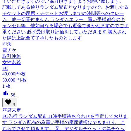
ていただきますのでご協力頂きますようお願い致します。
記載してある通りランダム配布となりますので、お渡しする
チケットの座席・チケットお渡しまでの時間等へのクレー
ム、他一切受付ません ランダムエラー、買い手様都合のキ
ャンセル等、他如何なる場合でも返金できかねますのでご了
承ください 必ず受け取り評価をしていただきます 購入され
た際は上記全て了承したものとします
即決
電チケ
取引連絡
女性名義
FC
40,000円/枚
30,000
円/枚
1
枚
bar_chart
56
favorite
4
座席未定
FC先行 ランダム配布 11時半頃待ち合わせを予定しておりま
す ランダム配布の為買い手様の座席選択はできません、こ
ちらでさせて頂きます。 又、デジダルチケットの為チケッ