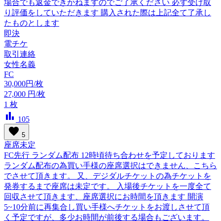
場合でも返金できかねますのでご了承ください 必ず受け取
り評価をしていただきます 購入された際は上記全て了承し
たものとします
即決
電チケ
取引連絡
女性名義
FC
30,000円/枚
27,000
円/枚
1
枚
bar_chart
105
favorite
5
座席未定
FC先行 ランダム配布 12時頃待ち合わせを予定しております
ランダム配布の為買い手様の座席選択はできません、こちら
でさせて頂きます。 又、デジダルチケットの為チケットを
発券するまで座席は未定です。 入場後チケットを一度全て
回収させて頂きます、座席選択にお時間を頂きます 開演
5~10分前に再集合し買い手様へチケットをお渡しさせて頂
く予定ですが、多少お時間が前後する場合もございます。