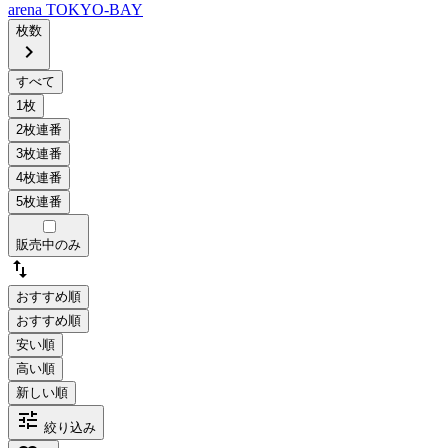
arena TOKYO-BAY
枚数
chevron_right
販売中のみ
swap_vert
おすすめ順
tune
絞り込み