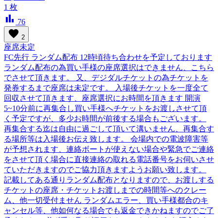
1
枚
bar_chart
76
favorite
2
座席未定
FC先行 ランダム配布 12時頃待ち合わせを予定しております
ランダム配布の為買い手様の座席選択はできません、こちら
でさせて頂きます。 又、デジダルチケットの為チケットを
発券するまで座席は未定です。 入場後チケットを一度全て
回収させて頂きます、座席選択にお時間を頂きます 開演
5~10分前に再集合し買い手様へチケットをお渡しさせて頂
く予定ですが、多少お時間が前後する場合もございます。
再集合する迄は自由に過ごして頂いて溝いません、再集合す
る場所等は入場後お伝え致します。 会場内での電波障害等
が予想されます、連絡ボートが使えない場合や緊急でご連絡
をさせて頂く場合に直接連絡の取れる電話番号をお伺いさせ
ていただきますのでご協力頂きますようお願い致します。
記載してある通りランダム配布となりますので、お渡しする
チケットの座席・チケットお渡しまでの時間等へのクレー
ム、他一切受付ません ランダムエラー、買い手様都合のキ
ャンセル等、他如何なる場合でも返金できかねますのでご了