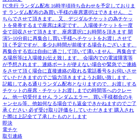
FC先行 ランダム配布 16時半頃待ち合わせを予定しておりま
す ランダム配布の為買い手様の座席選択はできません、こ
ちらでさせて頂きます。 又、デジダルチケットの為チケッ
トを発券するまで座席は未定です。 入場後チケットを一度
全て回収させて頂きます、座席選択にお時間を頂きます 開
演5~10分前に再集合し買い手様へチケットをお渡しさせて
頂く予定ですが、多少お時間が前後する場合もございます。
再集合する迄は自由に過ごして頂いて溝いません、再集合す
る場所等は入場後お伝え致します。 会場内での電波障害等
が予想されます、連絡ボートが使えない場合や緊急でご連絡
をさせて頂く場合に直接連絡の取れる電話番号をお伺いさせ
ていただきますのでご協力頂きますようお願い致します。
記載してある通りランダム配布となりますので、お渡しする
チケットの座席・チケットお渡しまでの時間等へのクレー
ム、他一切受付ません ランダムエラー、買い手様都合のキ
ャンセル等、他如何なる場合でも返金できかねますのでご了
承ください 必ず受け取り評価をしていただきます 購入され
た際は上記全て了承したものとします
即決
電チケ
取引連絡