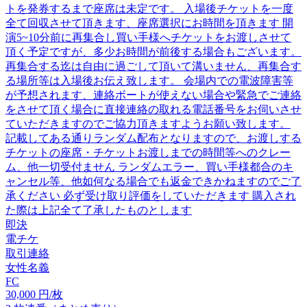
トを発券するまで座席は未定です。 入場後チケットを一度
全て回収させて頂きます、座席選択にお時間を頂きます 開
演5~10分前に再集合し買い手様へチケットをお渡しさせて
頂く予定ですが、多少お時間が前後する場合もございます。
再集合する迄は自由に過ごして頂いて溝いません、再集合す
る場所等は入場後お伝え致します。 会場内での電波障害等
が予想されます、連絡ボートが使えない場合や緊急でご連絡
をさせて頂く場合に直接連絡の取れる電話番号をお伺いさせ
ていただきますのでご協力頂きますようお願い致します。
記載してある通りランダム配布となりますので、お渡しする
チケットの座席・チケットお渡しまでの時間等へのクレー
ム、他一切受付ません ランダムエラー、買い手様都合のキ
ャンセル等、他如何なる場合でも返金できかねますのでご了
承ください 必ず受け取り評価をしていただきます 購入され
た際は上記全て了承したものとします
即決
電チケ
取引連絡
女性名義
FC
30,000
円/枚