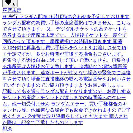
favorite
6
座席未定
FC先行 ランダム配布 16時頃待ち合わせを予定しております
ランダム配布の為買い手様の座席選択はできません、こちら
でさせて頂きます。 又、デジダルチケットの為チケットを
発券するまで座席は未定です。 入場後チケットを一度全て
回収させて頂きます、座席選択にお時間を頂きます 開演
5~10分前に再集合し買い手様へチケットをお渡しさせて頂
く予定ですが、多少お時間が前後する場合もございます。
再集合する迄は自由に過ごして頂いて溝いません、再集合す
る場所等は入場後お伝え致します。 会場内での電波障害等
が予想されます、連絡ボートが使えない場合や緊急でご連絡
をさせて頂く場合に直接連絡の取れる電話番号をお伺いさせ
ていただきますのでご協力頂きますようお願い致します。
記載してある通りランダム配布となりますので、お渡しする
チケットの座席・チケットお渡しまでの時間等へのクレー
ム、他一切受付ません ランダムエラー、買い手様都合のキ
ャンセル等、他如何なる場合でも返金できかねますのでご了
承ください 必ず受け取り評価をしていただきます 購入され
た際は上記全て了承したものとします
即決