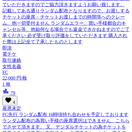
ていただきますのでご協力頂きますようお願い致します。
記載してある通りランダム配布となりますので、お渡しする
チケットの座席・チケットお渡しまでの時間等へのクレー
ム、他一切受付ません ランダムエラー、買い手様都合のキ
ャンセル等、他如何なる場合でも返金できかねますのでご了
承ください 必ず受け取り評価をしていただきます 購入され
た際は上記全て了承したものとします
即決
電チケ
取引連絡
女性名義
FC
22,000
円/枚
1
枚
bar_chart
79
favorite
4
座席未定
FC先行 ランダム配布 16時頃待ち合わせを予定しております
ランダム配布の為買い手様の座席選択はできません、こちら
でさせて頂きます。 又、デジダルチケットの為チケットを