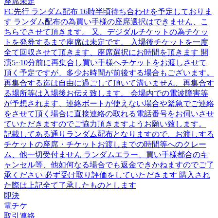
座席未定
FC先行 ランダム配布 16時半頃待ち合わせを予定しておりま
す ランダム配布の為買い手様の座席選択はできません、こ
ちらでさせて頂きます。 又、デジダルチケットの為チケッ
トを発券するまで座席は未定です。 入場後チケットを一度
全て回収させて頂きます、座席選択にお時間を頂きます 開
演5~10分前に再集合し買い手様へチケットをお渡しさせて
頂く予定ですが、多少お時間が前後する場合もございます。
再集合する迄は自由に過ごして頂いて溝いません、再集合す
る場所等は入場後お伝え致します。 会場内での電波障害等
が予想されます、連絡ボートが使えない場合や緊急でご連絡
をさせて頂く場合に直接連絡の取れる電話番号をお伺いさせ
ていただきますのでご協力頂きますようお願い致します。
記載してある通りランダム配布となりますので、お渡しする
チケットの座席・チケットお渡しまでの時間等へのクレー
ム、他一切受付ません ランダムエラー、買い手様都合のキ
ャンセル等、他如何なる場合でも返金できかねますのでご了
承ください 必ず受け取り評価をしていただきます 購入され
た際は上記全て了承したものとします
即決
電チケ
取引連絡