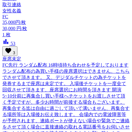
取引連絡
女性名義
FC
35,000円/枚
30,000
円/枚
1
枚
bar_chart
53
favorite
3
座席未定
FC先行 ランダム配布 16時頃待ち合わせを予定しております
ランダム配布の為買い手様の座席選択はできません、こちら
でさせて頂きます。 又、デジダルチケットの為チケットを
発券するまで座席は未定です。 入場後チケットを一度全て
回収させて頂きます、座席選択にお時間を頂きます 開演
5~10分前に再集合し買い手様へチケットをお渡しさせて頂
く予定ですが、多少お時間が前後する場合もございます。
再集合する迄は自由に過ごして頂いて溝いません、再集合す
る場所等は入場後お伝え致します。 会場内での電波障害等
が予想されます、連絡ボートが使えない場合や緊急でご連絡
をさせて頂く場合に直接連絡の取れる電話番号をお伺いさせ