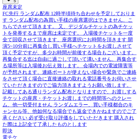
5
座席未定
FC先行 ランダム配布 12時半頃待ち合わせを予定しておりま
す ランダム配布の為買い手様の座席選択はできません、こ
ちらでさせて頂きます。 又、デジダルチケットの為チケッ
トを発券するまで座席は未定です。 入場後チケットを一度
全て回収させて頂きます、座席選択にお時間を頂きます 開
演5~10分前に再集合し買い手様へチケットをお渡しさせて
頂く予定ですが、多少お時間が前後する場合もございます。
再集合する迄は自由に過ごして頂いて溝いません、再集合す
る場所等は入場後お伝え致します。 会場内での電波障害等
が予想されます、連絡ボートが使えない場合や緊急でご連絡
をさせて頂く場合に直接連絡の取れる電話番号をお伺いさせ
ていただきますのでご協力頂きますようお願い致します。
記載してある通りランダム配布となりますので、お渡しする
チケットの座席・チケットお渡しまでの時間等へのクレー
ム、他一切受付ません ランダムエラー、買い手様都合のキ
ャンセル等、他如何なる場合でも返金できかねますのでご了
承ください 必ず受け取り評価をしていただきます 購入され
た際は上記全て了承したものとします
即決
電チケ