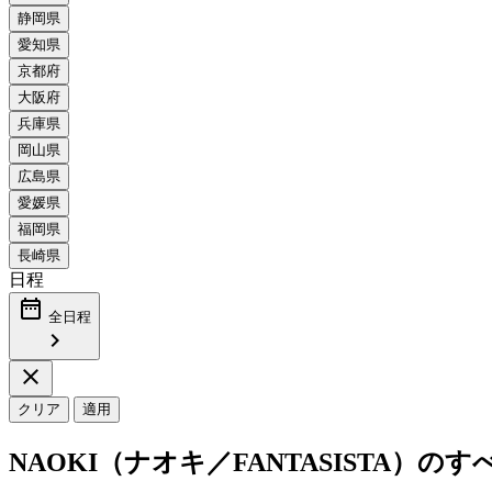
日程
date_range
全日程
chevron_right
close
クリア
適用
NAOKI（ナオキ／FANTASISTA）の