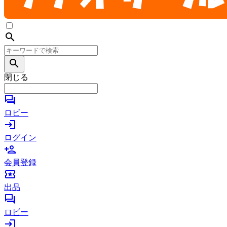
search
search
閉じる
forum
ロビー
login
ログイン
person_add
会員登録
local_activity
出品
forum
ロビー
login