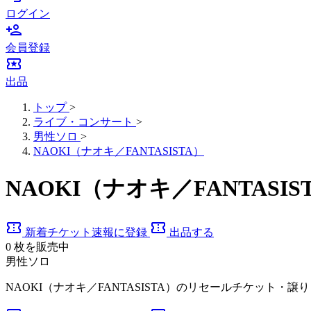
ログイン
person_add
会員登録
local_activity
出品
トップ
>
ライブ・コンサート
>
男性ソロ
>
NAOKI（ナオキ／FANTASISTA）
NAOKI（ナオキ／FANTAS
confirmation_number
confirmation_number
新着チケット速報に登録
出品する
0
枚を販売中
男性ソロ
NAOKI（ナオキ／FANTASISTA）のリセールチケット・譲