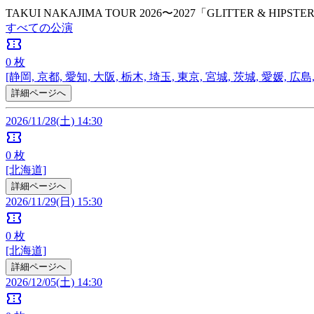
TAKUI NAKAJIMA TOUR 2026〜2027「GLITTER & HIPSTE
すべての公演
confirmation_number
0
枚
[静岡, 京都, 愛知, 大阪, 栃木, 埼玉, 東京, 宮城, 茨城, 愛媛, 広島
詳細ページへ
2026/11/28(土) 14:30
confirmation_number
0
枚
[北海道]
詳細ページへ
2026/11/29(日) 15:30
confirmation_number
0
枚
[北海道]
詳細ページへ
2026/12/05(土) 14:30
confirmation_number