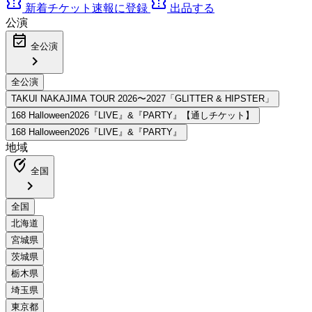
confirmation_number
confirmation_number
新着チケット速報に登録
出品する
公演
event_available
全公演
chevron_right
地域
edit_location_alt
全国
chevron_right