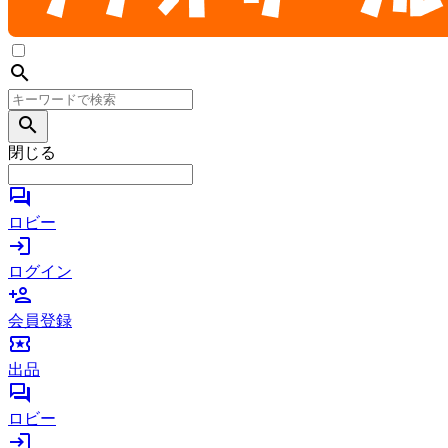
search
search
閉じる
forum
ロビー
login
ログイン
person_add
会員登録
local_activity
出品
forum
ロビー
login