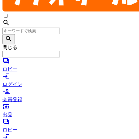
search
search
閉じる
forum
ロビー
login
ログイン
person_add
会員登録
local_activity
出品
forum
ロビー
login