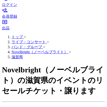
ログイン
person_add
会員登録
local_activity
出品
トップ
>
ライブ・コンサート
>
バンド・グループ
>
Novelbright（ノーベルブライト）
>
滋賀県
Novelbright（ノーベルブライ
ト）の滋賀県のイベントのリ
セールチケット・譲ります