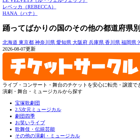
LE VELVETS（ル・ヴェルヴェッツ）
レベッカ（REBECCA）
HANA（ハナ）
踊ってばかりの国のその他の都道府県
北海道
東京都
神奈川県
愛知県
大阪府
兵庫県
香川県
福岡県
2026-08-07更新
ライブ・コンサート・舞台のチケットを安心に転売・譲渡で
演劇・舞台・ミュージカルから探す
宝塚歌劇団
2.5次元ミュージカル
劇団四季
お笑いライブ
歌舞伎・伝統芸能
その他の演劇・ミュージカル