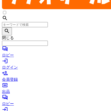
search
search
閉じる
forum
ロビー
login
ログイン
person_add
会員登録
local_activity
出品
forum
ロビー
login