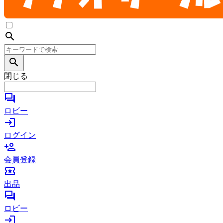
search
search
閉じる
forum
ロビー
login
ログイン
person_add
会員登録
local_activity
出品
forum
ロビー
login