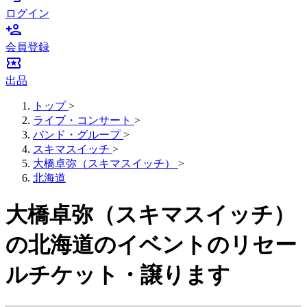
ログイン
person_add
会員登録
local_activity
出品
トップ
>
ライブ・コンサート
>
バンド・グループ
>
スキマスイッチ
>
大橋卓弥（スキマスイッチ）
>
北海道
大橋卓弥（スキマスイッチ）
の北海道のイベントのリセー
ルチケット・譲ります