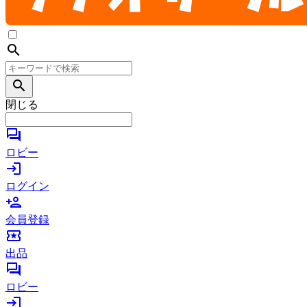
search
search
閉じる
forum
ロビー
login
ログイン
person_add
会員登録
local_activity
出品
forum
ロビー
login