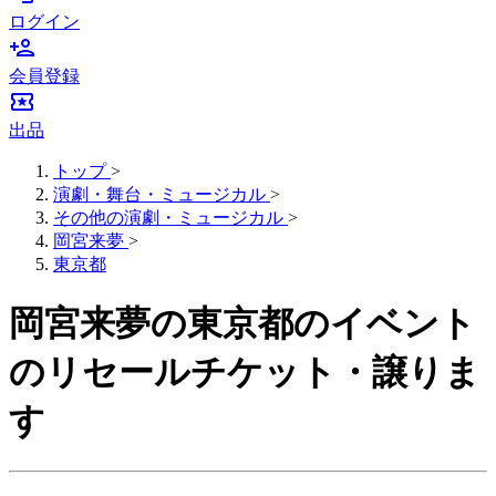
ログイン
person_add
会員登録
local_activity
出品
トップ
>
演劇・舞台・ミュージカル
>
その他の演劇・ミュージカル
>
岡宮来夢
>
東京都
岡宮来夢の東京都のイベント
のリセールチケット・譲りま
す