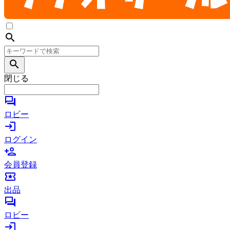
search
search
閉じる
forum
ロビー
login
ログイン
person_add
会員登録
local_activity
出品
forum
ロビー
login