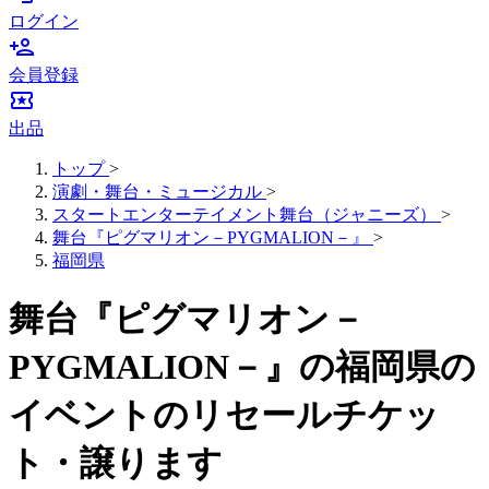
ログイン
person_add
会員登録
local_activity
出品
トップ
>
演劇・舞台・ミュージカル
>
スタートエンターテイメント舞台（ジャニーズ）
>
舞台『ピグマリオン－PYGMALION－』
>
福岡県
舞台『ピグマリオン－
PYGMALION－』の福岡県の
イベントのリセールチケッ
ト・譲ります