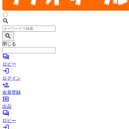
search
search
閉じる
forum
ロビー
login
ログイン
person_add
会員登録
local_activity
出品
forum
ロビー
login