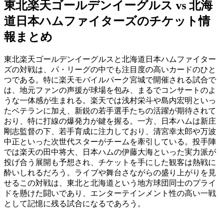
東北楽天ゴールデンイーグルス vs 北海
道日本ハムファイターズのチケット情
報まとめ
東北楽天ゴールデンイーグルスと北海道日本ハムファイター
ズの対戦は、パ・リーグの中でも注目度の高いカードのひと
つである。特に楽天モバイルパーク宮城で開催される試合で
は、地元ファンの声援が球場を包み、まるでコンサートのよ
うな一体感が生まれる。楽天では浅村栄斗や島内宏明といっ
たベテランに加え、新鋭の若手選手たちの活躍が期待されて
おり、特に打線の爆発力が鍵を握る。一方、日本ハムは新庄
剛志監督の下、若手育成に注力しており、清宮幸太郎や万波
中正といった次世代スターがチームを牽引している。投手陣
では楽天の田中将大、日本ハムの伊藤大海といった実力派が
投げ合う展開も予想され、チケットを手にした観客は熱戦に
酔いしれるだろう。ライブや舞台さながらの盛り上がりを見
せるこの対戦は、東北と北海道という地方球団同士のプライ
ドを懸けた闘いであり、エンターテインメント性の高い一戦
として記憶に残る試合になるであろう。