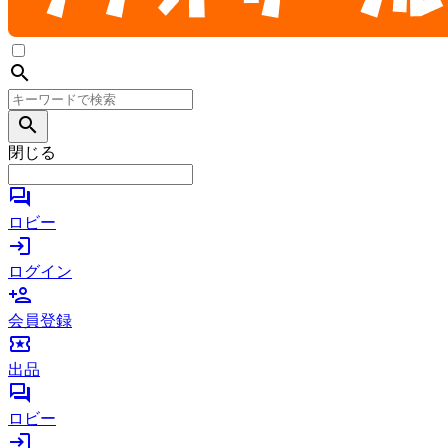
search
search
閉じる
forum
ロビー
login
ログイン
person_add
会員登録
local_activity
出品
forum
ロビー
login