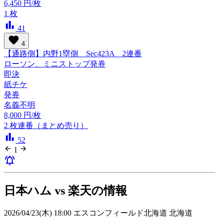
6,450
円/枚
1
枚
bar_chart
41
favorite
4
【通路側】内野1塁側 Sec423A 2連番
ローソン、ミニストップ発券
即決
紙チケ
発券
名義不明
8,000
円/枚
2
枚連番（まとめ売り）
bar_chart
52
arrow_back
arrow_forward
1
notifications_active
日本ハム vs 楽天の情報
2026/04/23(木) 18:00 エスコンフィールド北海道 北海道