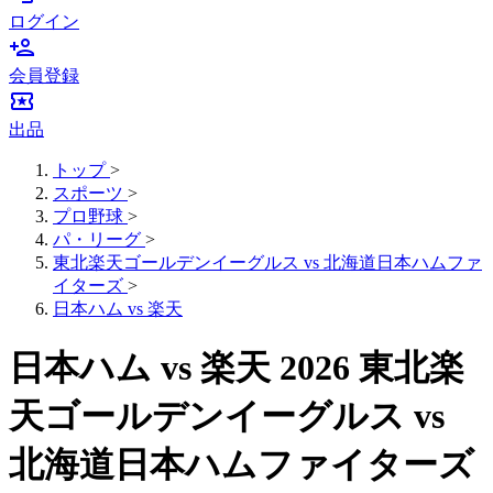
ログイン
person_add
会員登録
local_activity
出品
トップ
>
スポーツ
>
プロ野球
>
パ・リーグ
>
東北楽天ゴールデンイーグルス vs 北海道日本ハムファ
イターズ
>
日本ハム vs 楽天
日本ハム vs 楽天 2026 東北楽
天ゴールデンイーグルス vs
北海道日本ハムファイターズ