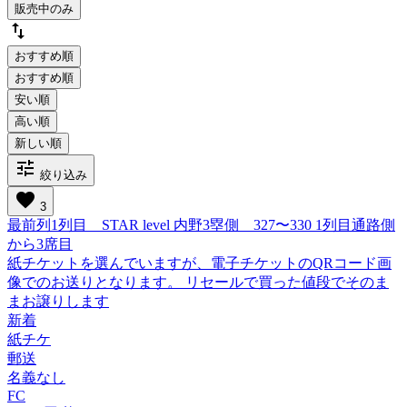
販売中のみ
swap_vert
おすすめ順
tune
絞り込み
favorite
3
最前列1列目 STAR level 内野3塁側 327〜330 1列目通路側
から3席目
紙チケットを選んでいますが、電子チケットのQRコード画
像でのお送りとなります。 リセールで買った値段でそのま
まお譲りします
新着
紙チケ
郵送
名義なし
FC