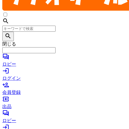
search
search
閉じる
forum
ロビー
login
ログイン
person_add
会員登録
local_activity
出品
forum
ロビー
login