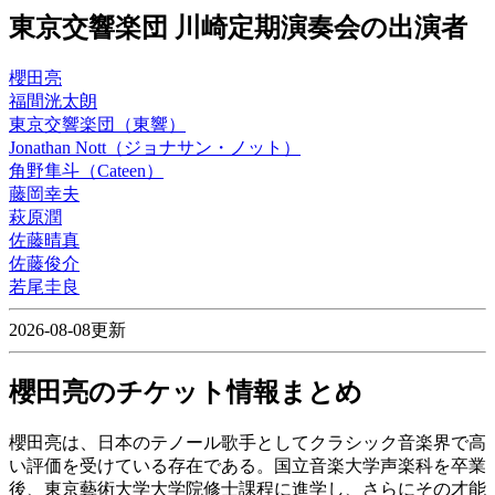
東京交響楽団 川崎定期演奏会の出演者
櫻田亮
福間洸太朗
東京交響楽団（東響）
Jonathan Nott（ジョナサン・ノット）
角野隼斗（Cateen）
藤岡幸夫
萩原潤
佐藤晴真
佐藤俊介
若尾圭良
2026-08-08更新
櫻田亮のチケット情報まとめ
櫻田亮は、日本のテノール歌手としてクラシック音楽界で高
い評価を受けている存在である。国立音楽大学声楽科を卒業
後、東京藝術大学大学院修士課程に進学し、さらにその才能