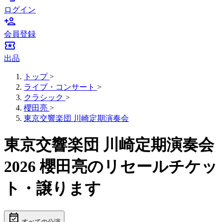
ログイン
person_add
会員登録
local_activity
出品
トップ
>
ライブ・コンサート
>
クラシック
>
櫻田亮
>
東京交響楽団 川崎定期演奏会
東京交響楽団 川崎定期演奏会
2026 櫻田亮のリセールチケッ
ト・譲ります
event_available
すべての公演