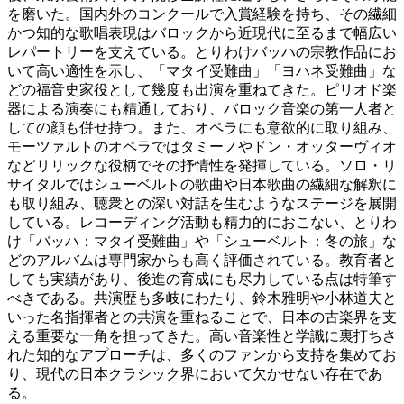
を磨いた。国内外のコンクールで入賞経験を持ち、その繊細
かつ知的な歌唱表現はバロックから近現代に至るまで幅広い
レパートリーを支えている。とりわけバッハの宗教作品にお
いて高い適性を示し、「マタイ受難曲」「ヨハネ受難曲」な
どの福音史家役として幾度も出演を重ねてきた。ピリオド楽
器による演奏にも精通しており、バロック音楽の第一人者と
しての顔も併せ持つ。また、オペラにも意欲的に取り組み、
モーツァルトのオペラではタミーノやドン・オッターヴィオ
などリリックな役柄でその抒情性を発揮している。ソロ・リ
サイタルではシューベルトの歌曲や日本歌曲の繊細な解釈に
も取り組み、聴衆との深い対話を生むようなステージを展開
している。レコーディング活動も精力的におこない、とりわ
け「バッハ：マタイ受難曲」や「シューベルト：冬の旅」な
どのアルバムは専門家からも高く評価されている。教育者と
しても実績があり、後進の育成にも尽力している点は特筆す
べきである。共演歴も多岐にわたり、鈴木雅明や小林道夫と
いった名指揮者との共演を重ねることで、日本の古楽界を支
える重要な一角を担ってきた。高い音楽性と学識に裏打ちさ
れた知的なアプローチは、多くのファンから支持を集めてお
り、現代の日本クラシック界において欠かせない存在であ
る。