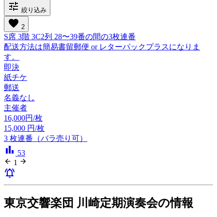
tune
絞り込み
favorite
2
S席 3階 3C2列 28〜39番の間の3枚連番
配送方法は簡易書留郵便 or レターパックプラスになりま
す。
即決
紙チケ
郵送
名義なし
主催者
16,000円/枚
15,000
円/枚
3
枚連番（バラ売り可）
bar_chart
53
arrow_back
arrow_forward
1
notifications_active
東京交響楽団 川崎定期演奏会の情報