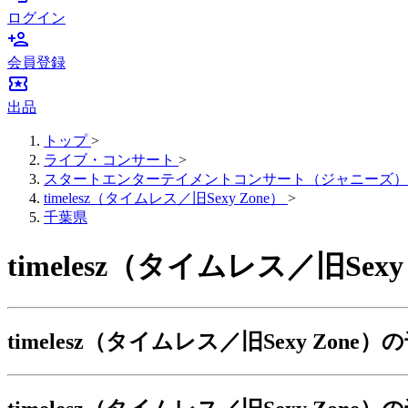
ログイン
person_add
会員登録
local_activity
出品
トップ
>
ライブ・コンサート
>
スタートエンターテイメントコンサート（ジャニーズ）
timelesz（タイムレス／旧Sexy Zone）
>
千葉県
timelesz（タイムレス／旧
timelesz（タイムレス／旧Sexy Zo