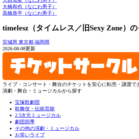
大西流星（なにわ男子）
大橋和也（なにわ男子）
高橋恭平（なにわ男子）
timelesz（タイムレス／旧Sexy Zo
宮城県
東京都
福岡県
2026-08-08更新
ライブ・コンサート・舞台のチケットを安心に転売・譲渡で
演劇・舞台・ミュージカルから探す
宝塚歌劇団
歌舞伎・伝統芸能
2.5次元ミュージカル
劇団四季
その他の演劇・ミュージカル
お笑いライブ