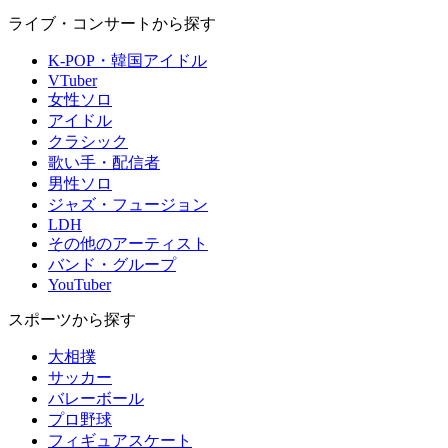
ライブ・コンサートから探す
K-POP・韓国アイドル
VTuber
女性ソロ
アイドル
クラシック
歌い手・配信者
男性ソロ
ジャズ・フュージョン
LDH
その他のアーティスト
バンド・グループ
YouTuber
スポーツから探す
大相撲
サッカー
バレーボール
プロ野球
フィギュアスケート