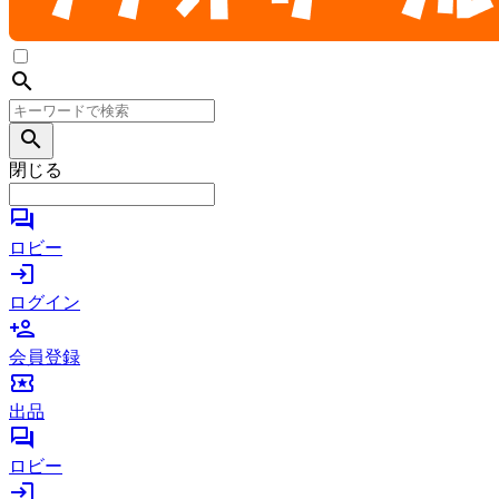
search
search
閉じる
forum
ロビー
login
ログイン
person_add
会員登録
local_activity
出品
forum
ロビー
login