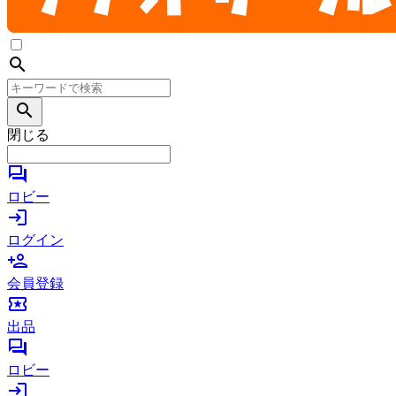
search
search
閉じる
forum
ロビー
login
ログイン
person_add
会員登録
local_activity
出品
forum
ロビー
login