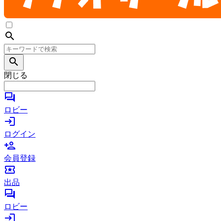
search
search
閉じる
forum
ロビー
login
ログイン
person_add
会員登録
local_activity
出品
forum
ロビー
login