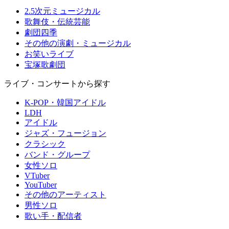
2.5次元ミュージカル
歌舞伎・伝統芸能
劇団四季
その他の演劇・ミュージカル
お笑いライブ
宝塚歌劇団
ライブ・コンサートから探す
K-POP・韓国アイドル
LDH
アイドル
ジャズ・フュージョン
クラシック
バンド・グループ
女性ソロ
VTuber
YouTuber
その他のアーティスト
男性ソロ
歌い手・配信者