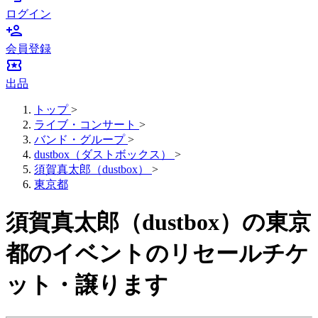
ログイン
person_add
会員登録
local_activity
出品
トップ
>
ライブ・コンサート
>
バンド・グループ
>
dustbox（ダストボックス）
>
須賀真太郎（dustbox）
>
東京都
須賀真太郎（dustbox）の東京
都のイベントのリセールチケ
ット・譲ります