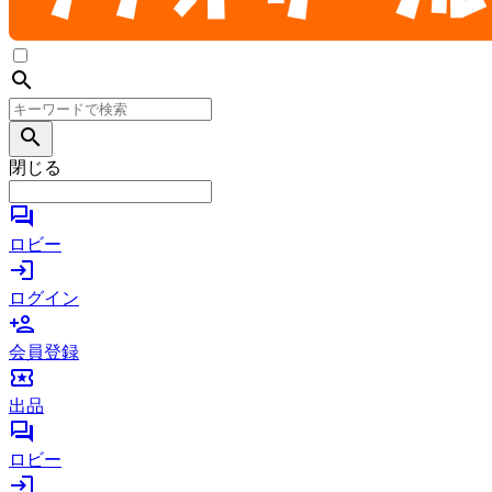
search
search
閉じる
forum
ロビー
login
ログイン
person_add
会員登録
local_activity
出品
forum
ロビー
login