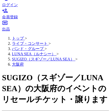
ログイン
person_add
会員登録
local_activity
出品
トップ
>
ライブ・コンサート
>
バンド・グループ
>
LUNA SEA（ルナシー）
>
SUGIZO（スギゾー／LUNA SEA）
>
大阪府
SUGIZO（スギゾー／LUNA
SEA）の大阪府のイベントの
リセールチケット・譲ります