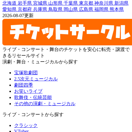
北海道
岩手県
宮城県
山形県
千葉県
東京都
神奈川県
新潟県
愛知県
京都府
兵庫県
鳥取県
岡山県
広島県
福岡県
熊本県
2026-08-07更新
ライブ・コンサート・舞台のチケットを安心に転売・譲渡で
きるリセールサイト
演劇・舞台・ミュージカルから探す
宝塚歌劇団
2.5次元ミュージカル
劇団四季
お笑いライブ
歌舞伎・伝統芸能
その他の演劇・ミュージカル
ライブ・コンサートから探す
クラシック
VTuber