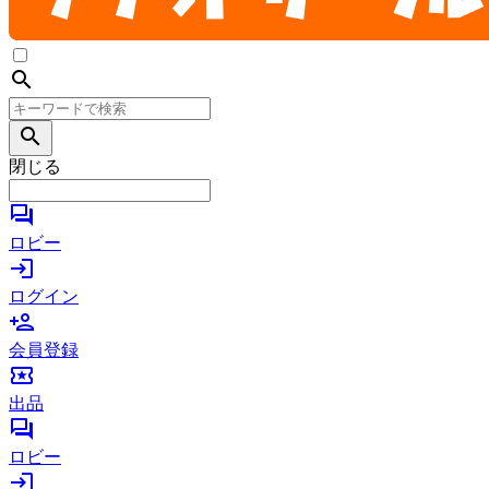
search
search
閉じる
forum
ロビー
login
ログイン
person_add
会員登録
local_activity
出品
forum
ロビー
login