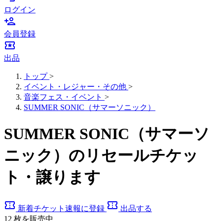
ログイン
person_add
会員登録
local_activity
出品
トップ
>
イベント・レジャー・その他
>
音楽フェス・イベント
>
SUMMER SONIC（サマーソニック）
SUMMER SONIC（サマーソ
ニック）のリセールチケッ
ト・譲ります
confirmation_number
confirmation_number
新着チケット速報に登録
出品する
12
枚を販売中