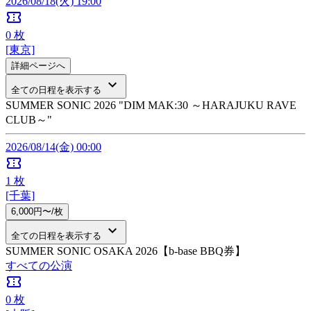
2026/08/18(火) 19:00
confirmation_number
0
枚
[東京]
詳細ページへ
keyboard_arrow_down
全ての日程を表示する
SUMMER SONIC 2026 "DIM MAK:30 ～HARAJUKU RAVE
CLUB～"
2026/08/14(金) 00:00
confirmation_number
1
枚
[千葉]
6,000円〜/枚
keyboard_arrow_down
全ての日程を表示する
SUMMER SONIC OSAKA 2026【b-base BBQ券】
すべての公演
confirmation_number
0
枚