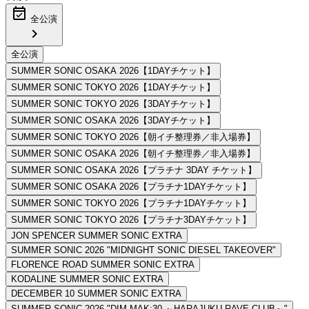
event_available
全公演
chevron_right