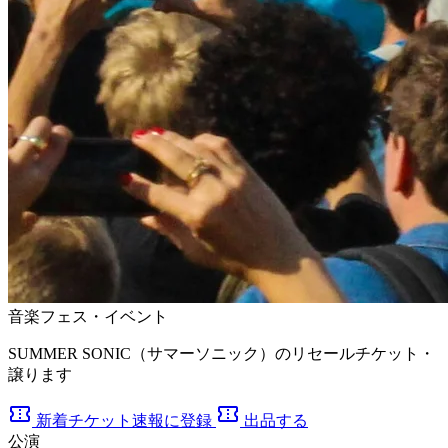
音楽フェス・イベント
SUMMER SONIC（サマーソニック）のリセールチケット・
譲ります
confirmation_number
confirmation_number
新着チケット速報に登録
出品する
公演