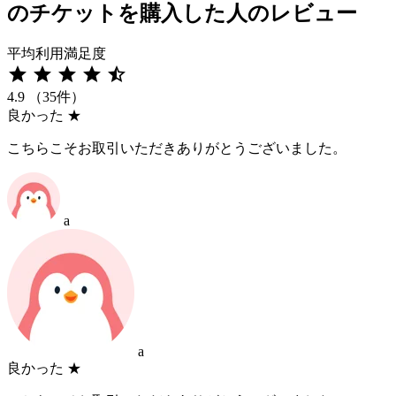
のチケットを購入した人のレビュー
平均利用満足度
star
star
star
star
star_half
4.9
（35件）
良かった
★
こちらこそお取引いただきありがとうございました。
a
a
良かった
★