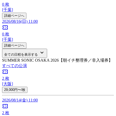
0
枚
[千葉]
詳細ページへ
2026/08/16(日) 11:00
confirmation_number
0
枚
[千葉]
詳細ページへ
keyboard_arrow_down
全ての日程を表示する
SUMMER SONIC OSAKA 2026【朝イチ整理券／非入場券】
すべての公演
confirmation_number
2
枚
[大阪]
29,000円〜/枚
2026/08/14(金) 11:00
confirmation_number
2
枚