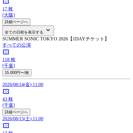
confirmation_number
17
枚
[大阪]
詳細ページへ
keyboard_arrow_down
全ての日程を表示する
SUMMER SONIC TOKYO 2026【1DAYチケット】
すべての公演
confirmation_number
118
枚
[千葉]
15,000円〜/枚
2026/08/14(金) 11:00
confirmation_number
43
枚
[千葉]
詳細ページへ
2026/08/15(土) 11:00
confirmation_number