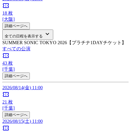
confirmation_number
18
枚
[大阪]
詳細ページへ
keyboard_arrow_down
全ての日程を表示する
SUMMER SONIC TOKYO 2026【プラチナ1DAYチケット】
すべての公演
confirmation_number
43
枚
[千葉]
詳細ページへ
2026/08/14(金) 11:00
confirmation_number
21
枚
[千葉]
詳細ページへ
2026/08/15(土) 11:00
confirmation_number