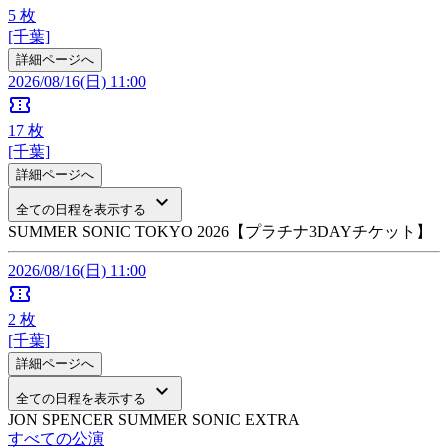
5
枚
[千葉]
詳細ページへ
2026/08/16(日) 11:00
confirmation_number
17
枚
[千葉]
詳細ページへ
keyboard_arrow_down
全ての日程を表示する
SUMMER SONIC TOKYO 2026【プラチナ3DAYチケット】
2026/08/16(日) 11:00
confirmation_number
2
枚
[千葉]
詳細ページへ
keyboard_arrow_down
全ての日程を表示する
JON SPENCER SUMMER SONIC EXTRA
すべての公演