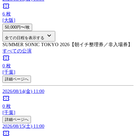
confirmation_number
6
枚
[大阪]
50,000円〜/枚
keyboard_arrow_down
全ての日程を表示する
SUMMER SONIC TOKYO 2026【朝イチ整理券／非入場券】
すべての公演
confirmation_number
0
枚
[千葉]
詳細ページへ
2026/08/14(金) 11:00
confirmation_number
0
枚
[千葉]
詳細ページへ
2026/08/15(土) 11:00
confirmation_number