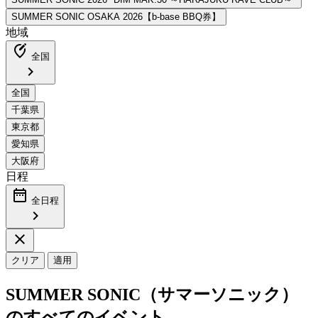
地域
edit_location_alt
全国
chevron_right
日程
date_range
全日程
chevron_right
close
クリア
適用
SUMMER SONIC（サマーソニック）
のすべてのイベント