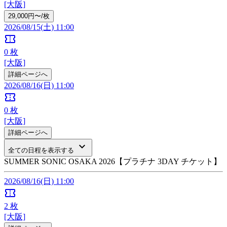
[大阪]
29,000円〜/枚
2026/08/15(土) 11:00
confirmation_number
0
枚
[大阪]
詳細ページへ
2026/08/16(日) 11:00
confirmation_number
0
枚
[大阪]
詳細ページへ
keyboard_arrow_down
全ての日程を表示する
SUMMER SONIC OSAKA 2026【プラチナ 3DAY チケット】
2026/08/16(日) 11:00
confirmation_number
2
枚
[大阪]