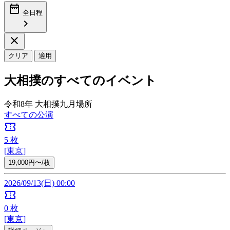
date_range
全日程
chevron_right
close
クリア
適用
大相撲のすべてのイベント
令和8年 大相撲九月場所
すべての公演
confirmation_number
5
枚
[東京]
19,000円〜/枚
2026/09/13(日) 00:00
confirmation_number
0
枚
[東京]