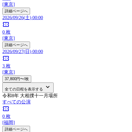
[東京]
詳細ページへ
2026/09/26(土) 00:00
confirmation_number
0
枚
[東京]
詳細ページへ
2026/09/27(日) 00:00
confirmation_number
3
枚
[東京]
37,800円〜/枚
keyboard_arrow_down
全ての日程を表示する
令和8年 大相撲十一月場所
すべての公演
confirmation_number
0
枚
[福岡]
詳細ページへ