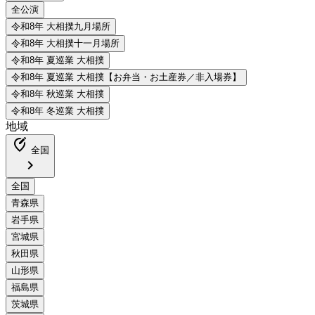
地域
edit_location_alt
全国
chevron_right