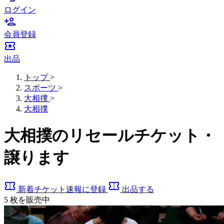
ログイン
person_add
会員登録
local_activity
出品
トップ
>
スポーツ
>
大相撲
>
大相撲
大相撲のリセールチケット・
譲ります
confirmation_number
confirmation_number
新着チケット速報に登録
出品する
5
枚を販売中