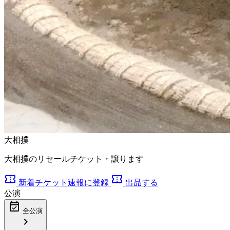
大相撲
大相撲のリセールチケット・譲ります
confirmation_number
confirmation_number
新着チケット速報に登録
出品する
公演
event_available
全公演
chevron_right