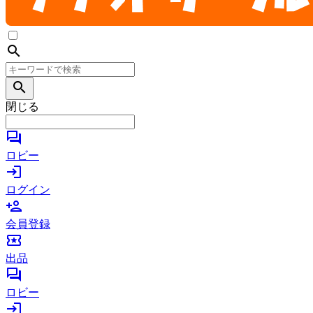
search
search
閉じる
forum
ロビー
login
ログイン
person_add
会員登録
local_activity
出品
forum
ロビー
login