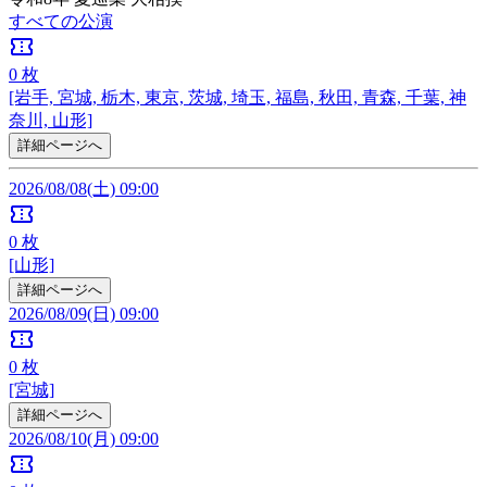
すべての公演
confirmation_number
0
枚
[岩手, 宮城, 栃木, 東京, 茨城, 埼玉, 福島, 秋田, 青森, 千葉, 神
奈川, 山形]
詳細ページへ
2026/08/08(土) 09:00
confirmation_number
0
枚
[山形]
詳細ページへ
2026/08/09(日) 09:00
confirmation_number
0
枚
[宮城]
詳細ページへ
2026/08/10(月) 09:00
confirmation_number