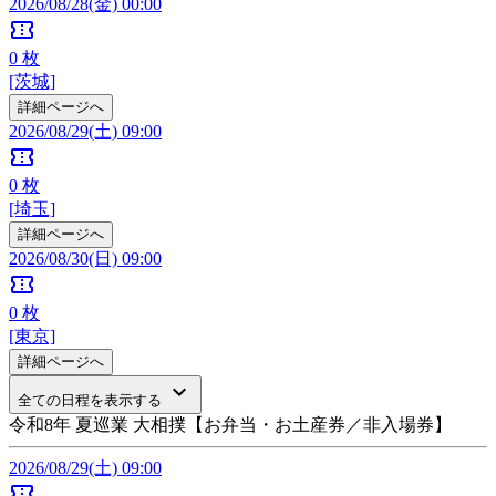
2026/08/28(金) 00:00
confirmation_number
0
枚
[茨城]
詳細ページへ
2026/08/29(土) 09:00
confirmation_number
0
枚
[埼玉]
詳細ページへ
2026/08/30(日) 09:00
confirmation_number
0
枚
[東京]
詳細ページへ
keyboard_arrow_down
全ての日程を表示する
令和8年 夏巡業 大相撲【お弁当・お土産券／非入場券】
2026/08/29(土) 09:00
confirmation_number