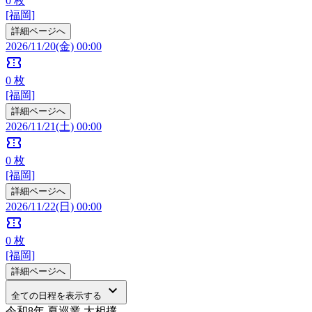
0
枚
[福岡]
詳細ページへ
2026/11/20(金) 00:00
confirmation_number
0
枚
[福岡]
詳細ページへ
2026/11/21(土) 00:00
confirmation_number
0
枚
[福岡]
詳細ページへ
2026/11/22(日) 00:00
confirmation_number
0
枚
[福岡]
詳細ページへ
keyboard_arrow_down
全ての日程を表示する
令和8年 夏巡業 大相撲