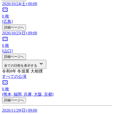
2026/10/24(土) 00:00
confirmation_number
0
枚
[広島]
詳細ページへ
2026/10/25(日) 09:00
confirmation_number
0
枚
[山口]
詳細ページへ
keyboard_arrow_down
全ての日程を表示する
令和8年 冬巡業 大相撲
すべての公演
confirmation_number
0
枚
[熊本, 福岡, 兵庫, 大阪, 京都]
詳細ページへ
2026/11/29(日) 09:00