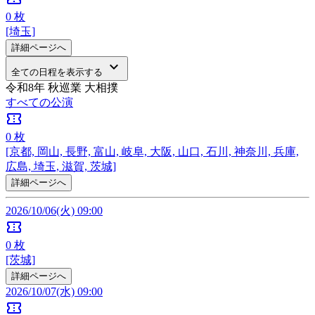
0
枚
[埼玉]
詳細ページへ
keyboard_arrow_down
全ての日程を表示する
令和8年 秋巡業 大相撲
すべての公演
confirmation_number
0
枚
[京都, 岡山, 長野, 富山, 岐阜, 大阪, 山口, 石川, 神奈川, 兵庫,
広島, 埼玉, 滋賀, 茨城]
詳細ページへ
2026/10/06(火) 09:00
confirmation_number
0
枚
[茨城]
詳細ページへ
2026/10/07(水) 09:00
confirmation_number