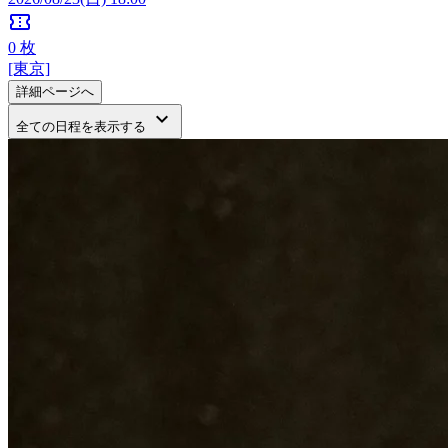
confirmation_number
0
枚
[東京]
詳細ページへ
keyboard_arrow_down
全ての日程を表示する