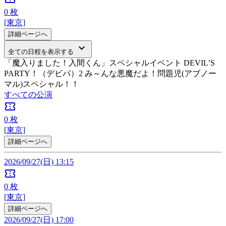
0
枚
[東京]
詳細ページへ
keyboard_arrow_down
全ての日程を表示する
「魔入りました！入間くん」スペシャルイベント DEVIL’S
PARTY！（デビパ）2 み～んな悪魔だよ！問題児(アブノー
マル)スペシャル！！
すべての公演
confirmation_number
0
枚
[東京]
詳細ページへ
2026/09/27(日) 13:15
confirmation_number
0
枚
[東京]
詳細ページへ
2026/09/27(日) 17:00