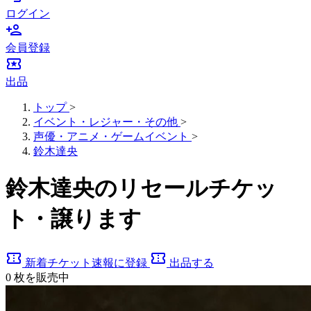
ログイン
person_add
会員登録
local_activity
出品
トップ
>
イベント・レジャー・その他
>
声優・アニメ・ゲームイベント
>
鈴木達央
鈴木達央のリセールチケッ
ト・譲ります
confirmation_number
confirmation_number
新着チケット速報に登録
出品する
0
枚を販売中