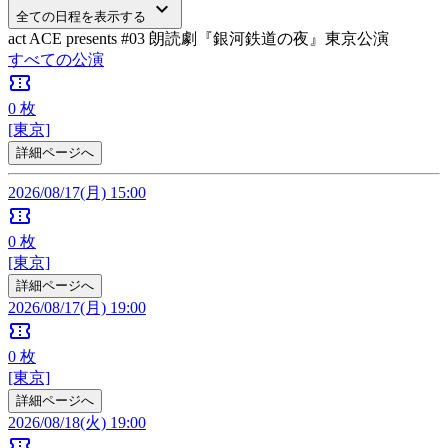
keyboard_arrow_down
全ての日程を表示する
act ACE presents #03 朗読劇『銀河鉄道の夜』東京公演
すべての公演
confirmation_number
0
枚
[東京]
詳細ページへ
2026/08/17(月) 15:00
confirmation_number
0
枚
[東京]
詳細ページへ
2026/08/17(月) 19:00
confirmation_number
0
枚
[東京]
詳細ページへ
2026/08/18(火) 19:00
confirmation_number