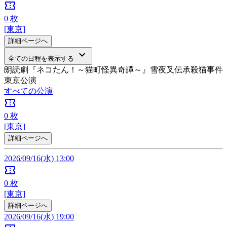
confirmation_number
0
枚
[東京]
詳細ページへ
keyboard_arrow_down
全ての日程を表示する
朗読劇『ネコたん！～猫町怪異奇譚～』雪夜叉伝承殺猫事件
東京公演
すべての公演
confirmation_number
0
枚
[東京]
詳細ページへ
2026/09/16(水) 13:00
confirmation_number
0
枚
[東京]
詳細ページへ
2026/09/16(水) 19:00