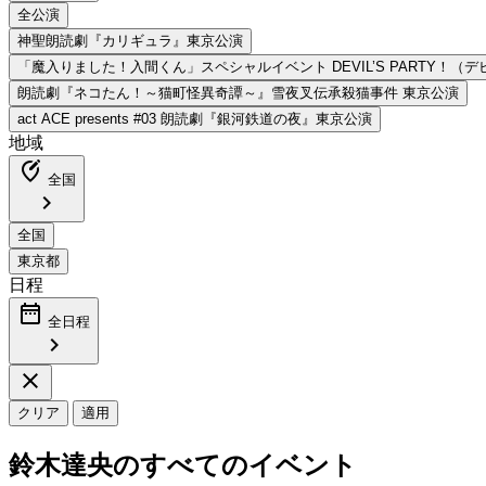
地域
edit_location_alt
全国
chevron_right
日程
date_range
全日程
chevron_right
close
クリア
適用
鈴木達央のすべてのイベント