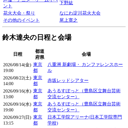
下野紘
ント
花火大会・祭り
なにわ淀川花火大会
その他のイベント
尾上寛之
鈴木達央の日程と会場
都道
日程
会場
府県
東京
八重洲 新劇場・ カンファレンスホー
2026/08/14(金)
19:00
都
ル
東京
2026/08/22(土)
赤坂レッドシアター
14:00
都
東京
あうるすぽっと（豊島区立舞台芸術
2026/09/16(水)
13:00
都
交流センター）
東京
あうるすぽっと（豊島区立舞台芸術
2026/09/16(水)
19:00
都
交流センター）
東京
日本工学院アリーナ(日本工学院専門
2026/09/27(日)
13:15
都
学校)