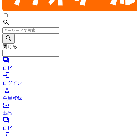
search
search
閉じる
forum
ロビー
login
ログイン
person_add
会員登録
local_activity
出品
forum
ロビー
login