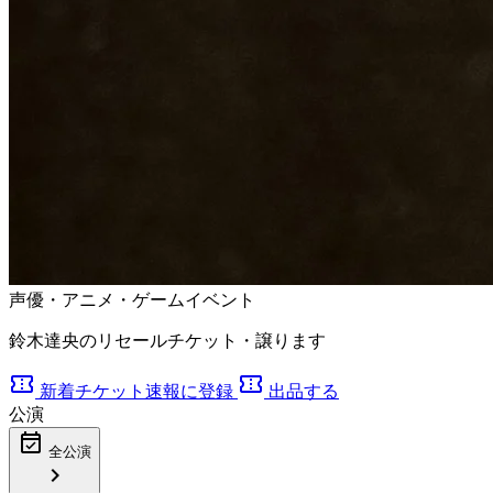
声優・アニメ・ゲームイベント
鈴木達央のリセールチケット・譲ります
confirmation_number
confirmation_number
新着チケット速報に登録
出品する
公演
event_available
全公演
chevron_right