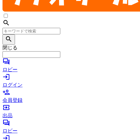
search
search
閉じる
forum
ロビー
login
ログイン
person_add
会員登録
local_activity
出品
forum
ロビー
login