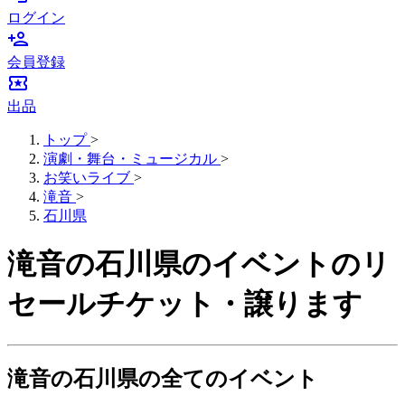
ログイン
person_add
会員登録
local_activity
出品
トップ
>
演劇・舞台・ミュージカル
>
お笑いライブ
>
滝音
>
石川県
滝音の石川県のイベントのリ
セールチケット・譲ります
滝音の石川県の全てのイベント