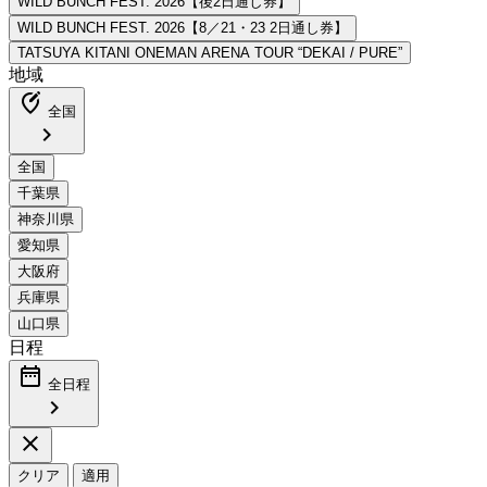
地域
edit_location_alt
全国
chevron_right
日程
date_range
全日程
chevron_right
close
クリア
適用