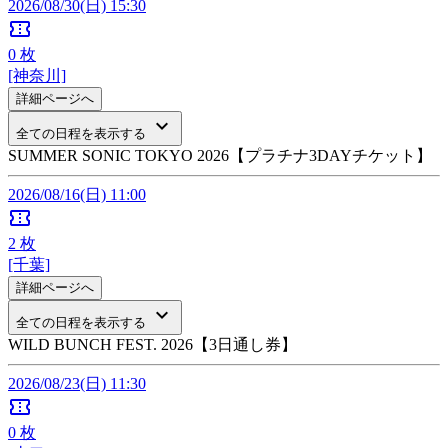
2026/08/30(日) 15:30
confirmation_number
0
枚
[神奈川]
詳細ページへ
keyboard_arrow_down
全ての日程を表示する
SUMMER SONIC TOKYO 2026【プラチナ3DAYチケット】
2026/08/16(日) 11:00
confirmation_number
2
枚
[千葉]
詳細ページへ
keyboard_arrow_down
全ての日程を表示する
WILD BUNCH FEST. 2026【3日通し券】
2026/08/23(日) 11:30
confirmation_number
0
枚