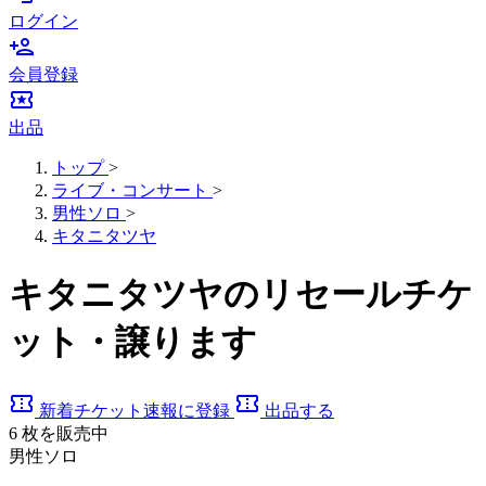
ログイン
person_add
会員登録
local_activity
出品
トップ
>
ライブ・コンサート
>
男性ソロ
>
キタニタツヤ
キタニタツヤのリセールチケ
ット・譲ります
confirmation_number
confirmation_number
新着チケット速報に登録
出品する
6
枚を販売中
男性ソロ