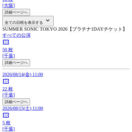
[大阪]
詳細ページへ
keyboard_arrow_down
全ての日程を表示する
SUMMER SONIC TOKYO 2026【プラチナ1DAYチケット】
すべての公演
confirmation_number
50
枚
[千葉]
詳細ページへ
2026/08/14(金) 11:00
confirmation_number
22
枚
[千葉]
詳細ページへ
2026/08/15(土) 11:00
confirmation_number
5
枚
[千葉]