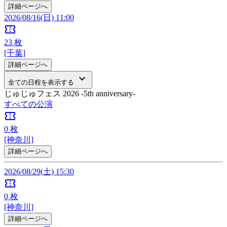
詳細ページへ
2026/08/16(日) 11:00
confirmation_number
23
枚
[千葉]
詳細ページへ
keyboard_arrow_down
全ての日程を表示する
じゅじゅフェス 2026 -5th anniversary-
すべての公演
confirmation_number
0
枚
[神奈川]
詳細ページへ
2026/08/29(土) 15:30
confirmation_number
0
枚
[神奈川]
詳細ページへ