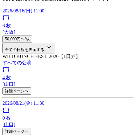
2026/08/16(日) 11:00
confirmation_number
6
枚
[大阪]
50,000円〜/枚
keyboard_arrow_down
全ての日程を表示する
WILD BUNCH FEST. 2026【1日券】
すべての公演
confirmation_number
4
枚
[山口]
詳細ページへ
2026/08/21(金) 11:30
confirmation_number
0
枚
[山口]
詳細ページへ