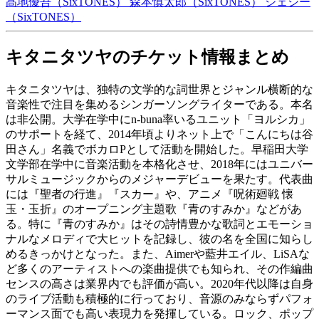
髙地優吾（SixTONES）
森本慎太郎（SixTONES）
ジェシー
（SixTONES）
キタニタツヤのチケット情報まとめ
キタニタツヤは、独特の文学的な詞世界とジャンル横断的な
音楽性で注目を集めるシンガーソングライターである。本名
は非公開。大学在学中にn-buna率いるユニット「ヨルシカ」
のサポートを経て、2014年頃よりネット上で「こんにちは谷
田さん」名義でボカロPとして活動を開始した。早稲田大学
文学部在学中に音楽活動を本格化させ、2018年にはユニバー
サルミュージックからのメジャーデビューを果たす。代表曲
には『聖者の行進』『スカー』や、アニメ『呪術廻戦 懐
玉・玉折』のオープニング主題歌『青のすみか』などがあ
る。特に『青のすみか』はその詩情豊かな歌詞とエモーショ
ナルなメロディで大ヒットを記録し、彼の名を全国に知らし
めるきっかけとなった。また、Aimerや藍井エイル、LiSAな
ど多くのアーティストへの楽曲提供でも知られ、その作編曲
センスの高さは業界内でも評価が高い。2020年代以降は自身
のライブ活動も積極的に行っており、音源のみならずパフォ
ーマンス面でも高い表現力を発揮している。ロック、ポップ