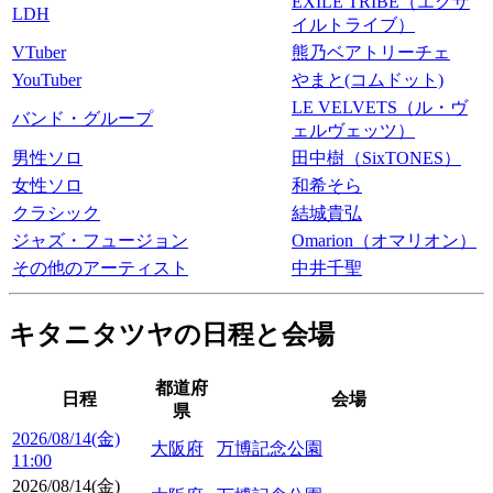
EXILE TRIBE（エグザ
LDH
イルトライブ）
VTuber
熊乃ベアトリーチェ
YouTuber
やまと(コムドット)
LE VELVETS（ル・ヴ
バンド・グループ
ェルヴェッツ）
男性ソロ
田中樹（SixTONES）
女性ソロ
和希そら
クラシック
結城貴弘
ジャズ・フュージョン
Omarion（オマリオン）
その他のアーティスト
中井千聖
キタニタツヤの日程と会場
都道府
日程
会場
県
2026/08/14(金)
大阪府
万博記念公園
11:00
2026/08/14(金)