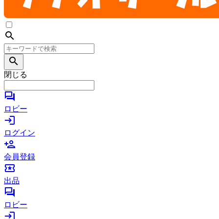
search
search
閉じる
forum
ロビー
login
ログイン
person_add
会員登録
local_activity
出品
forum
ロビー
login