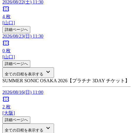
2026/08/22(土) 11:30
confirmation_number
4
枚
[山口]
詳細ページへ
2026/08/23(日) 11:30
confirmation_number
0
枚
[山口]
詳細ページへ
keyboard_arrow_down
全ての日程を表示する
SUMMER SONIC OSAKA 2026【プラチナ 3DAY チケット】
2026/08/16(日) 11:00
confirmation_number
2
枚
[大阪]
詳細ページへ
keyboard_arrow_down
全ての日程を表示する