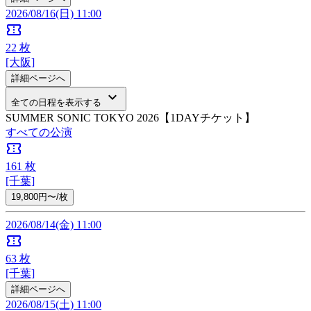
2026/08/16(日) 11:00
confirmation_number
22
枚
[大阪]
詳細ページへ
keyboard_arrow_down
全ての日程を表示する
SUMMER SONIC TOKYO 2026【1DAYチケット】
すべての公演
confirmation_number
161
枚
[千葉]
19,800円〜/枚
2026/08/14(金) 11:00
confirmation_number
63
枚
[千葉]
詳細ページへ
2026/08/15(土) 11:00