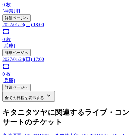
0
枚
[神奈川]
詳細ページへ
2027/01/23(土) 18:00
confirmation_number
0
枚
[兵庫]
詳細ページへ
2027/01/24(日) 17:00
confirmation_number
0
枚
[兵庫]
詳細ページへ
keyboard_arrow_down
全ての日程を表示する
キタニタツヤに関連するライブ・コン
サートのチケット