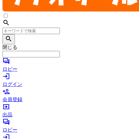
search
search
閉じる
forum
ロビー
login
ログイン
person_add
会員登録
local_activity
出品
forum
ロビー
login