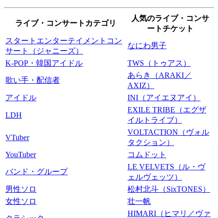
人気のライブ・コンサ
ライブ・コンサートカテゴリ
ートチケット
スタートエンターテイメントコン
なにわ男子
サート（ジャニーズ）
K-POP・韓国アイドル
TWS（トゥアス）
あらき（ARAKI／
歌い手・配信者
AXIZ）
アイドル
INI（アイエヌアイ）
EXILE TRIBE（エグザ
LDH
イルトライブ）
VOLTACTION（ヴォル
VTuber
タクション）
YouTuber
コムドット
LE VELVETS（ル・ヴ
バンド・グループ
ェルヴェッツ）
男性ソロ
松村北斗（SixTONES）
女性ソロ
壮一帆
HIMARI（ヒマリ／ヴァ