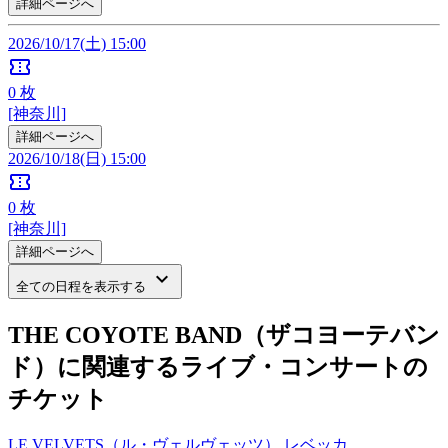
詳細ページへ
2026/10/17(土) 15:00
confirmation_number
0
枚
[神奈川]
詳細ページへ
2026/10/18(日) 15:00
confirmation_number
0
枚
[神奈川]
詳細ページへ
keyboard_arrow_down
全ての日程を表示する
THE COYOTE BAND（ザコヨーテバン
ド）に関連するライブ・コンサートの
チケット
LE VELVETS（ル・ヴェルヴェッツ）
レベッカ