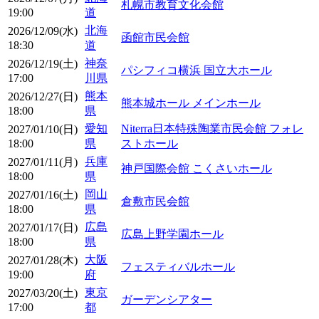
札幌市教育文化会館
19:00
道
北海
2026/12/09(水)
函館市民会館
18:30
道
神奈
2026/12/19(土)
パシフィコ横浜 国立大ホール
17:00
川県
熊本
2026/12/27(日)
熊本城ホール メインホール
18:00
県
愛知
Niterra日本特殊陶業市民会館 フォレ
2027/01/10(日)
18:00
県
ストホール
兵庫
2027/01/11(月)
神戸国際会館 こくさいホール
18:00
県
岡山
2027/01/16(土)
倉敷市民会館
18:00
県
広島
2027/01/17(日)
広島上野学園ホール
18:00
県
大阪
2027/01/28(木)
フェスティバルホール
19:00
府
東京
2027/03/20(土)
ガーデンシアター
17:00
都