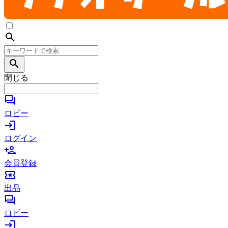
search
search
閉じる
forum
ロビー
login
ログイン
person_add
会員登録
local_activity
出品
forum
ロビー
login