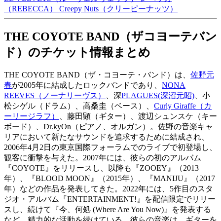
（REBECCA）
Creepy Nuts（クリーピーナッツ）
THE COYOTE BAND（ザコヨーテバン
ド）のチケット情報まとめ
THE COYOTE BAND（ザ・コヨーテ・バンド）は、
佐野元
春
が2005年に結成したロックバンドであり、
NONA
REEVES（ノーナリーヴス）
、深
PLAGUES(深沼元昭)
、小
松シゲル（ドラム）、高桑圭（ベース）、
Curly Giraffe（カ
ーリージラフ）
、藤田顕（ギター）、渡辺シュンスケ（キー
ボード）、Dr.kyOn（ピアノ、オルガン）。佐野の音楽キャ
リアにおいて新たなサウンドを追求するために結成され、
2006年4月2日の東京国際フォーラムでのライブで初登場し、
観客に衝撃を与えた。2007年には、彼らの初のアルバム
『COYOTE』をリリースし、以降も『ZOOEY』（2013
年）、『BLOOD MOON』（2015年）、『MANIJU』（2017
年）などの作品を発表してきた。2022年には、5作目のスタ
ジオ・アルバム『ENTERTAINMENT!』を配信限定でリリー
スし、続けて『今、何処 (Where Are You Now)』を発表する
など、精力的な活動を続けている。彼らの音楽は、ギターを