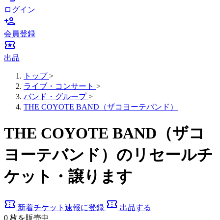
ログイン
person_add
会員登録
local_activity
出品
トップ
>
ライブ・コンサート
>
バンド・グループ
>
THE COYOTE BAND（ザコヨーテバンド）
THE COYOTE BAND（ザコ
ヨーテバンド）のリセールチ
ケット・譲ります
confirmation_number
confirmation_number
新着チケット速報に登録
出品する
0
枚を販売中