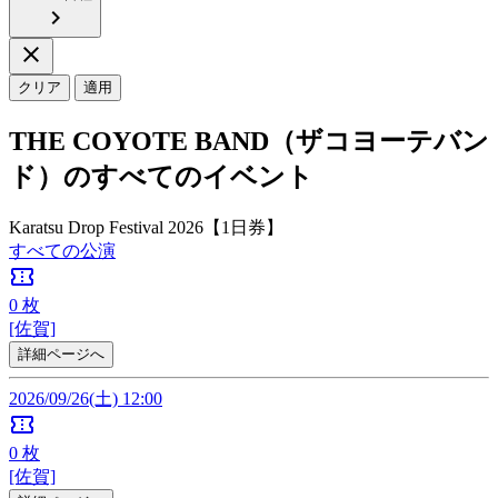
chevron_right
close
クリア
適用
THE COYOTE BAND（ザコヨーテバン
ド）のすべてのイベント
Karatsu Drop Festival 2026【1日券】
すべての公演
confirmation_number
0
枚
[佐賀]
詳細ページへ
2026/09/26(土) 12:00
confirmation_number
0
枚
[佐賀]