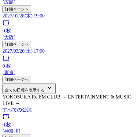
[広島]
詳細ページへ
2027/01/28(木) 19:00
confirmation_number
0
枚
[大阪]
詳細ページへ
2027/03/20(土) 17:00
confirmation_number
0
枚
[東京]
詳細ページへ
keyboard_arrow_down
全ての日程を表示する
YOKOSUKA Re:EM CLUB ～ ENTERTAINMENT & MUSIC
LIVE ～
すべての公演
confirmation_number
0
枚
[神奈川]