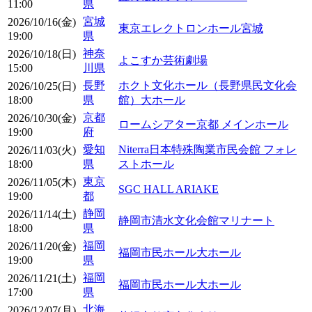
11:00
県
宮城
2026/10/16(金)
東京エレクトロンホール宮城
19:00
県
神奈
2026/10/18(日)
よこすか芸術劇場
15:00
川県
長野
ホクト文化ホール（長野県民文化会
2026/10/25(日)
18:00
県
館）大ホール
京都
2026/10/30(金)
ロームシアター京都 メインホール
19:00
府
愛知
Niterra日本特殊陶業市民会館 フォレ
2026/11/03(火)
18:00
県
ストホール
東京
2026/11/05(木)
SGC HALL ARIAKE
19:00
都
静岡
2026/11/14(土)
静岡市清水文化会館マリナート
18:00
県
福岡
2026/11/20(金)
福岡市民ホール大ホール
19:00
県
福岡
2026/11/21(土)
福岡市民ホール大ホール
17:00
県
北海
2026/12/07(月)