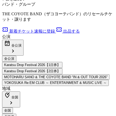
バンド・グループ
THE COYOTE BAND（ザコヨーテバンド）のリセールチケ
ット・譲ります
confirmation_number
confirmation_number
新着チケット速報に登録
出品する
公演
event_available
全公演
chevron_right
地域
edit_location_alt
全国
chevron_right