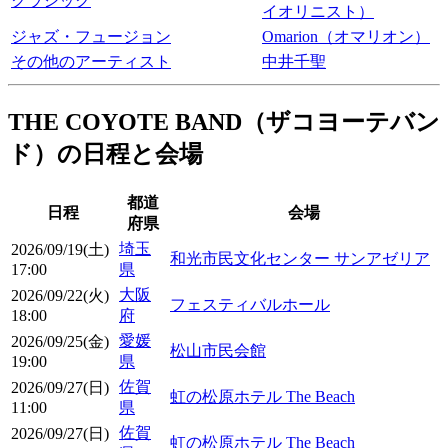
クラシック
イオリニスト）
ジャズ・フュージョン
Omarion（オマリオン）
その他のアーティスト
中井千聖
THE COYOTE BAND（ザコヨーテバン
ド）の日程と会場
都道
日程
会場
府県
埼玉
2026/09/19(土)
和光市民文化センター サンアゼリア
17:00
県
大阪
2026/09/22(火)
フェスティバルホール
18:00
府
愛媛
2026/09/25(金)
松山市民会館
19:00
県
佐賀
2026/09/27(日)
虹の松原ホテル The Beach
11:00
県
佐賀
2026/09/27(日)
虹の松原ホテル The Beach