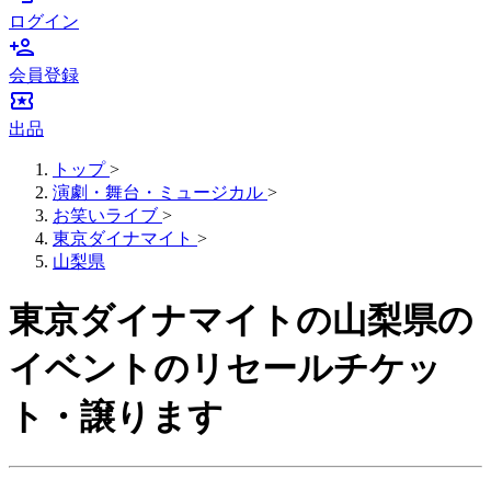
ログイン
person_add
会員登録
local_activity
出品
トップ
>
演劇・舞台・ミュージカル
>
お笑いライブ
>
東京ダイナマイト
>
山梨県
東京ダイナマイトの山梨県の
イベントのリセールチケッ
ト・譲ります