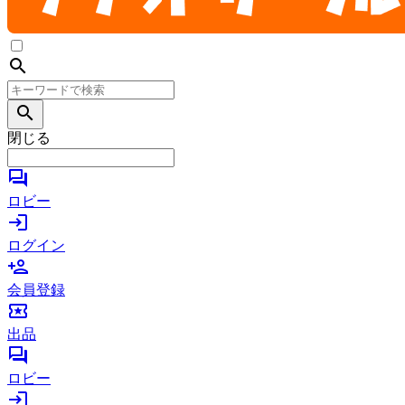
search
search
閉じる
forum
ロビー
login
ログイン
person_add
会員登録
local_activity
出品
forum
ロビー
login