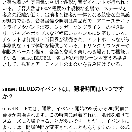
と落ち着いた雰囲気の空間で多彩な音楽イベントが行われて
いる。収容人数は100名程度の小規模な会場で、ステージと
客席の距離が近く、出演者と観客が一体となる親密な空気感
が魅力である。音響設備や照明は高品質で、アコースティッ
クライブやバンド演奏、シンガーソングライターの弾き語
り、ジャズやポップスなど幅広いジャンルに対応している。
チケットは前売り・当日券が販売され、アットホームながら
本格的なライブ体験を提供している。ドリンクカウンターや
物販スペースも備え、音楽と交流を楽しめる場として機能し
ている。sunset BLUEは、名古屋の音楽シーンを支える拠点
として、観客とアーティストの出会いを育み続けている。
sunset BLUEのイベントは、開場時間はいつです
か？
sunset BLUEでは、通常、イベント開始の90分から2時間前に
会場が開場されます。この時間に到着すれば、混雑を避けて
スムーズに入場できることが多いです。ただし、イベントに
よっては、開場時間が変更されることもありますので、公式