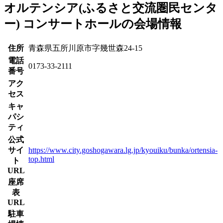
オルテンシア(ふるさと交流圏民センタ
ー) コンサートホールの会場情報
住所
青森県五所川原市字幾世森24-15
電話
0173-33-2111
番号
アク
セス
キャ
パシ
ティ
公式
サイ
https://www.city.goshogawara.lg.jp/kyouiku/bunka/ortensia-
top.html
ト
URL
座席
表
URL
駐車