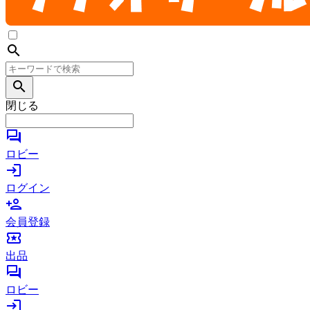
search
search
閉じる
forum
ロビー
login
ログイン
person_add
会員登録
local_activity
出品
forum
ロビー
login