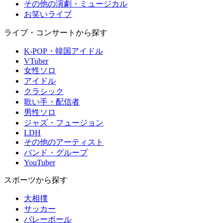
その他の演劇・ミュージカル
お笑いライブ
ライブ・コンサートから探す
K-POP・韓国アイドル
VTuber
女性ソロ
アイドル
クラシック
歌い手・配信者
男性ソロ
ジャズ・フュージョン
LDH
その他のアーティスト
バンド・グループ
YouTuber
スポーツから探す
大相撲
サッカー
バレーボール