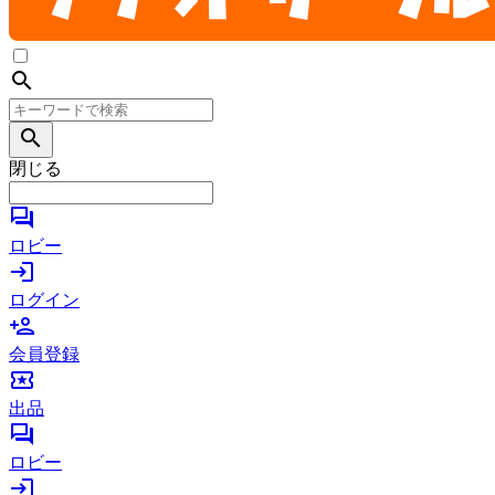
search
search
閉じる
forum
ロビー
login
ログイン
person_add
会員登録
local_activity
出品
forum
ロビー
login