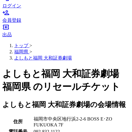
ログイン
person_add
会員登録
local_activity
出品
トップ
>
福岡県
>
よしもと福岡 大和証券劇場
よしもと福岡 大和証券劇場
福岡県 のリセールチケット
よしもと福岡 大和証券劇場の会場情報
福岡市中央区地行浜2-2-6 BOSS E･ZO
住所
FUKUOKA 7F
電話番号
092-832-1122