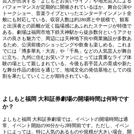
芸人が出演する「よしもとお笑いライブ」や地元芸人による
パフォーマンスが定期的に開催されているほか、舞台公演や
トークショー、音楽ライブといったエンターテインメント全
般にも対応している。収容人数は約280席と中規模で、観客
と出演者との距離が近く臨場感にあふれたステージが特徴で
ある。劇場は福岡市地下鉄天神駅から徒歩数分というアクセ
スの良さも魅力で、周辺には天神地下街や商業施設が多数あ
るため、公演前後のショッピングや飲食も楽しめる。これま
でには「博多華丸・大吉」や「千鳥」などの人気芸人が舞台
に立ち、九州に住むお笑いファンにとっては貴重なライブ体
験の場として親しまれている。今後も若手芸人の育成や新た
な舞台作品の創出を通じて、地域文化の発信基地としての役
割を果たしていくことが期待されている。
よしもと福岡 大和証券劇場の開場時間は何時です
か？
よしもと福岡 大和証券劇場では、イベントの開場時間は通
常、イベント開始の90分から2時間前です。ただし、イベン
トによっては、特に人気のあるものや規模が大きい場合、開