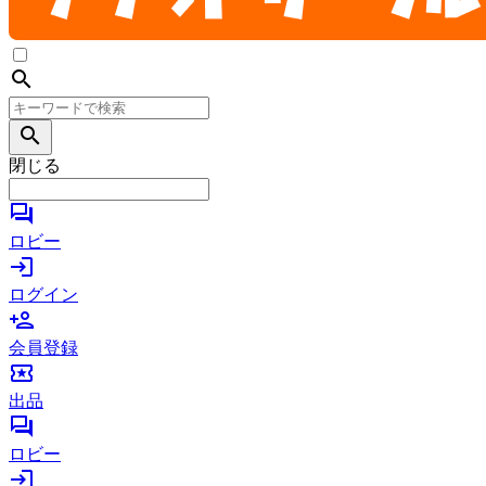
search
search
閉じる
forum
ロビー
login
ログイン
person_add
会員登録
local_activity
出品
forum
ロビー
login