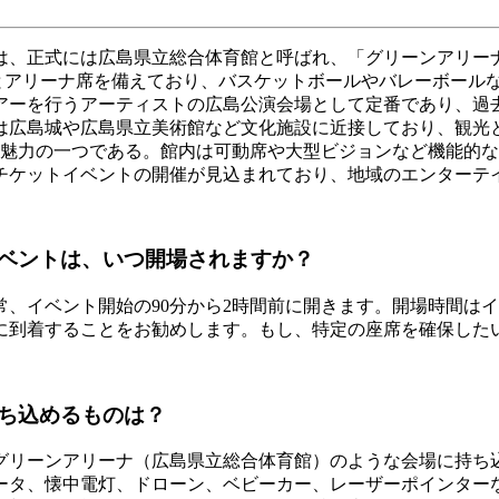
、正式には広島県立総合体育館と呼ばれ、「グリーンアリーナ
ンドとアリーナ席を備えており、バスケットボールやバレーボー
アーティストの広島公演会場として定番であり、過去にはB'z、Mr
は広島城や広島県立美術館など文化施設に近接しており、観光
魅力の一つである。館内は可動席や大型ビジョンなど機能的な設
チケットイベントの開催が見込まれており、地域のエンターテ
ベントは、いつ開場されますか？
、イベント開始の90分から2時間前に開きます。開場時間は
に到着することをお勧めします。もし、特定の座席を確保した
ち込めるものは？
グリーンアリーナ（広島県立総合体育館）のような会場に持ち
ータ、懐中電灯、ドローン、ベビーカー、レーザーポインター