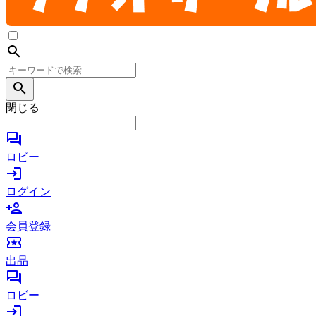
search
search
閉じる
forum
ロビー
login
ログイン
person_add
会員登録
local_activity
出品
forum
ロビー
login