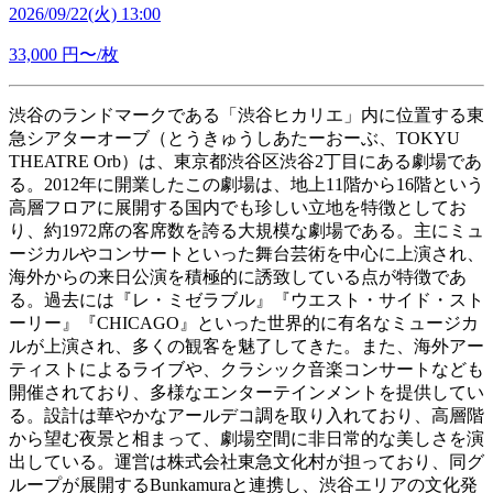
2026/09/22(火) 13:00
33,000
円〜/枚
渋谷のランドマークである「渋谷ヒカリエ」内に位置する東
急シアターオーブ（とうきゅうしあたーおーぶ、TOKYU
THEATRE Orb）は、東京都渋谷区渋谷2丁目にある劇場であ
る。2012年に開業したこの劇場は、地上11階から16階という
高層フロアに展開する国内でも珍しい立地を特徴としてお
り、約1972席の客席数を誇る大規模な劇場である。主にミュ
ージカルやコンサートといった舞台芸術を中心に上演され、
海外からの来日公演を積極的に誘致している点が特徴であ
る。過去には『レ・ミゼラブル』『ウエスト・サイド・スト
ーリー』『CHICAGO』といった世界的に有名なミュージカ
ルが上演され、多くの観客を魅了してきた。また、海外アー
ティストによるライブや、クラシック音楽コンサートなども
開催されており、多様なエンターテインメントを提供してい
る。設計は華やかなアールデコ調を取り入れており、高層階
から望む夜景と相まって、劇場空間に非日常的な美しさを演
出している。運営は株式会社東急文化村が担っており、同グ
ループが展開するBunkamuraと連携し、渋谷エリアの文化発