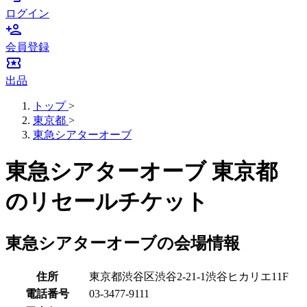
ログイン
person_add
会員登録
local_activity
出品
トップ
>
東京都
>
東急シアターオーブ
東急シアターオーブ 東京都
のリセールチケット
東急シアターオーブの会場情報
住所
東京都渋谷区渋谷2-21-1渋谷ヒカリエ11F
電話番号
03-3477-9111