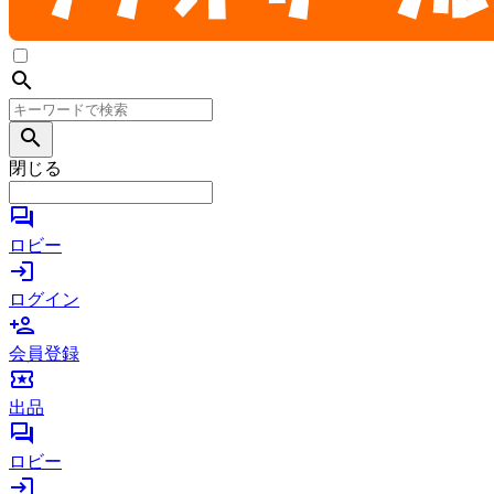
search
search
閉じる
forum
ロビー
login
ログイン
person_add
会員登録
local_activity
出品
forum
ロビー
login