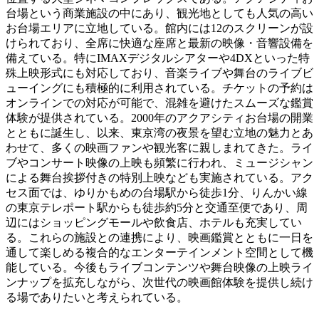
台場という商業施設の中にあり、観光地としても人気の高い
お台場エリアに立地している。館内には12のスクリーンが設
けられており、全席に快適な座席と最新の映像・音響設備を
備えている。特にIMAXデジタルシアターや4DXといった特
殊上映形式にも対応しており、音楽ライブや舞台のライブビ
ューイングにも積極的に利用されている。チケットの予約は
オンラインでの対応が可能で、混雑を避けたスムーズな鑑賞
体験が提供されている。2000年のアクアシティお台場の開業
とともに誕生し、以来、東京湾の夜景を望む立地の魅力とあ
わせて、多くの映画ファンや観光客に親しまれてきた。ライ
ブやコンサート映像の上映も頻繁に行われ、ミュージシャン
による舞台挨拶付きの特別上映なども実施されている。アク
セス面では、ゆりかもめの台場駅から徒歩1分、りんかい線
の東京テレポート駅からも徒歩約5分と交通至便であり、周
辺にはショッピングモールや飲食店、ホテルも充実してい
る。これらの施設との連携により、映画鑑賞とともに一日を
通して楽しめる複合的なエンターテインメント空間として機
能している。今後もライブコンテンツや舞台映像の上映ライ
ンナップを拡充しながら、次世代の映画館体験を提供し続け
る場でありたいと考えられている。