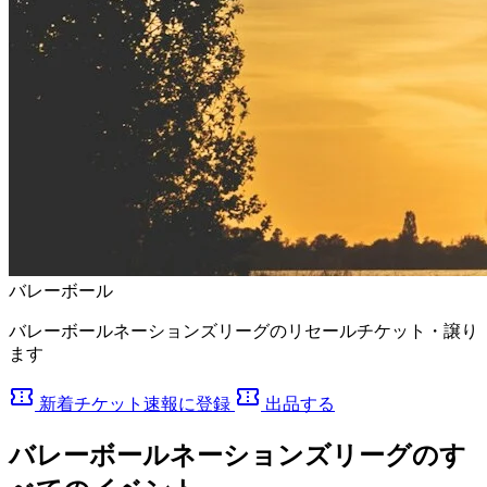
バレーボール
バレーボールネーションズリーグのリセールチケット・譲り
ます
confirmation_number
confirmation_number
新着チケット速報に登録
出品する
バレーボールネーションズリーグのす