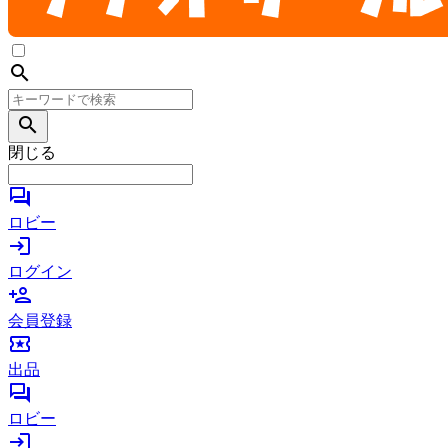
search
search
閉じる
forum
ロビー
login
ログイン
person_add
会員登録
local_activity
出品
forum
ロビー
login