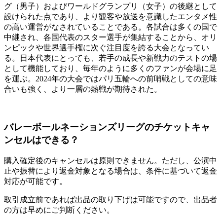
グ（男子）およびワールドグランプリ（女子）の後継として
設けられた点であり、より観客や放送を意識したエンタメ性
の高い運営がなされていることである。各試合は多くの国で
中継され、各国代表のスター選手が集結することから、オリ
ンピックや世界選手権に次ぐ注目度を誇る大会となってい
る。日本代表にとっても、若手の成長や新戦力のテストの場
として機能しており、毎年のように多くのファンが会場に足
を運ぶ。2024年の大会ではパリ五輪への前哨戦としての意味
合いも強く、より一層の熱戦が期待された。
バレーボールネーションズリーグのチケットキャ
ンセルはできる？
購入確定後のキャンセルは原則できません。ただし、公演中
止や振替により返金対象となる場合は、条件に基づいて返金
対応が可能です。
取引成立前であれば出品の取り下げは可能ですので、出品者
の方は早めにご判断ください。