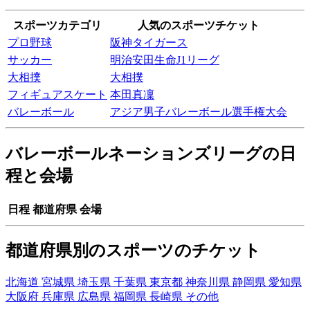
スポーツカテゴリ
人気のスポーツチケット
プロ野球
阪神タイガース
サッカー
明治安田生命J1リーグ
大相撲
大相撲
フィギュアスケート
本田真凜
バレーボール
アジア男子バレーボール選手権大会
バレーボールネーションズリーグの日
程と会場
日程
都道府県
会場
都道府県別のスポーツのチケット
北海道
宮城県
埼玉県
千葉県
東京都
神奈川県
静岡県
愛知県
大阪府
兵庫県
広島県
福岡県
長崎県
その他