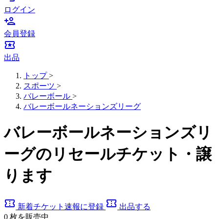
ログイン
person_add
会員登録
local_activity
出品
トップ
>
スポーツ
>
バレーボール
>
バレーボールネーションズリーグ
バレーボールネーションズリ
ーグのリセールチケット・譲
ります
confirmation_number
confirmation_number
新着チケット速報に登録
出品する
0
枚を販売中