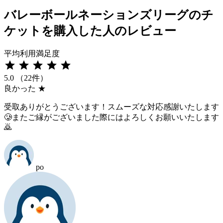
バレーボールネーションズリーグのチ
ケットを購入した人のレビュー
平均利用満足度
star
star
star
star
star
5.0
（22件）
良かった
★
受取ありがとうございます！スムーズな対応感謝いたします
🥲またご縁がございました際にはよろしくお願いいたします
🙇
po