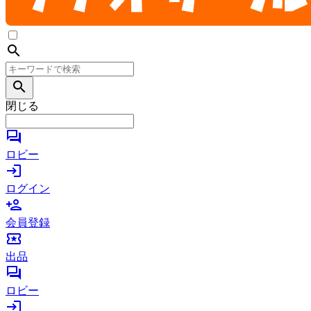
search
search
閉じる
forum
ロビー
login
ログイン
person_add
会員登録
local_activity
出品
forum
ロビー
login