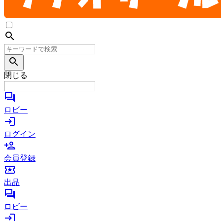
search
search
閉じる
forum
ロビー
login
ログイン
person_add
会員登録
local_activity
出品
forum
ロビー
login