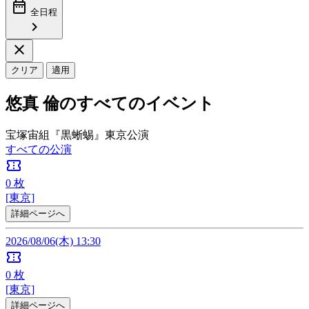
date_range
全日程
chevron_right
close
クリア
適用
悠真 倫のすべてのイベント
宝塚宙組『黒蜥蜴』東京公演
すべての公演
confirmation_number
0
枚
[東京]
詳細ページへ
2026/08/06(木) 13:30
confirmation_number
0
枚
[東京]
詳細ページへ