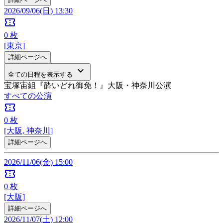
2026/09/06(日) 13:30
confirmation_number
0
枚
[東京]
詳細ページへ
keyboard_arrow_down
全ての日程を表示する
宝塚宙組『酔いどれ御免！』大阪・神奈川公演
すべての公演
confirmation_number
0
枚
[大阪, 神奈川]
詳細ページへ
2026/11/06(金) 15:00
confirmation_number
0
枚
[大阪]
詳細ページへ
2026/11/07(土) 12:00