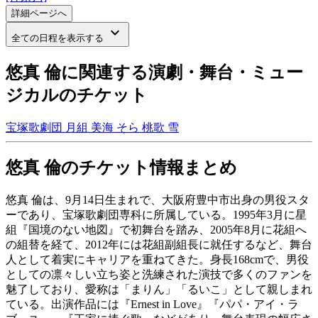
詳細ページへ
keyboard_arrow_down
全ての日程を表示する
悠真 倫に関連する演劇・舞台・ミュー
ジカルのチケット
宝塚歌劇団 月組
美海 そら
桃歌 雪
悠真 倫のチケット情報まとめ
悠真 倫は、9月14日生まれで、大阪府豊中市出身の男役スタ
ーであり、宝塚歌劇団専科に所属している。1995年3月に星
組『国境のない地図』で初舞台を踏み、2005年8月に花組へ
の組替を経て、2012年には花組副組長に就任するなど、舞台
人として着実にキャリアを重ねてきた。身長168cmで、男役
としての凛々しい立ち姿と洗練された演技で多くのファンを
魅了しており、愛称は「まりん」「るいこ」として親しまれ
ている。出演作品には『Ernest in Love』『パパ・アイ・ラ