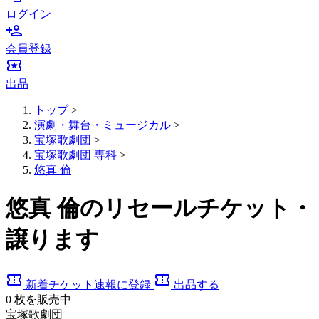
ログイン
person_add
会員登録
local_activity
出品
トップ
>
演劇・舞台・ミュージカル
>
宝塚歌劇団
>
宝塚歌劇団 専科
>
悠真 倫
悠真 倫のリセールチケット・
譲ります
confirmation_number
confirmation_number
新着チケット速報に登録
出品する
0
枚を販売中
宝塚歌劇団