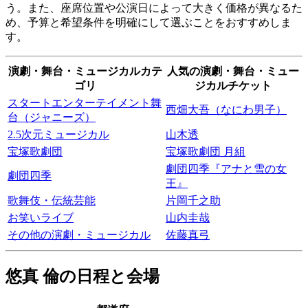
う。また、座席位置や公演日によって大きく価格が異なるた
め、予算と希望条件を明確にして選ぶことをおすすめしま
す。
演劇・舞台・ミュージカルカテ
人気の演劇・舞台・ミュー
ゴリ
ジカルチケット
スタートエンターテイメント舞
西畑大吾（なにわ男子）
台（ジャニーズ）
2.5次元ミュージカル
山木透
宝塚歌劇団
宝塚歌劇団 月組
劇団四季『アナと雪の女
劇団四季
王』
歌舞伎・伝統芸能
片岡千之助
お笑いライブ
山内圭哉
その他の演劇・ミュージカル
佐藤真弓
悠真 倫の日程と会場