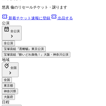
悠真 倫のリセールチケット・譲ります
confirmation_number
confirmation_number
新着チケット速報に登録
出品する
公演
event_available
全公演
chevron_right
地域
edit_location_alt
全国
chevron_right
日程