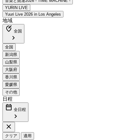
地域
edit_location_alt
全国
chevron_right
日程
date_range
全日程
chevron_right
close
クリア
適用