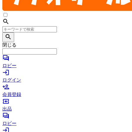
search
search
閉じる
forum
ロビー
login
ログイン
person_add
会員登録
local_activity
出品
forum
ロビー
login