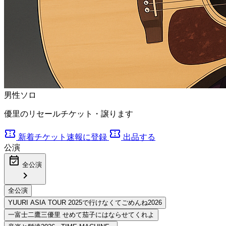
男性ソロ
優里のリセールチケット・譲ります
confirmation_number
confirmation_number
新着チケット速報に登録
出品する
公演
event_available
全公演
chevron_right