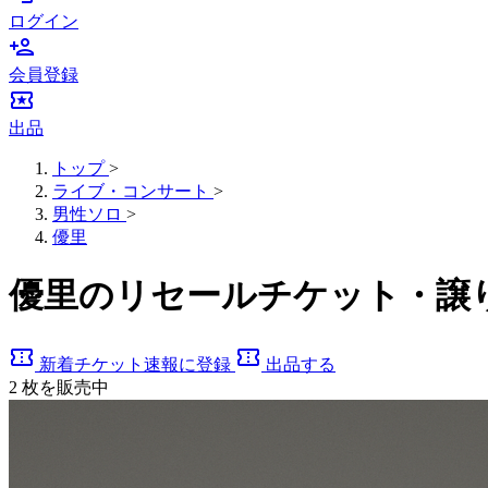
ログイン
person_add
会員登録
local_activity
出品
トップ
>
ライブ・コンサート
>
男性ソロ
>
優里
優里のリセールチケット・譲
confirmation_number
confirmation_number
新着チケット速報に登録
出品する
2
枚を販売中