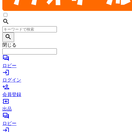
search
search
閉じる
forum
ロビー
login
ログイン
person_add
会員登録
local_activity
出品
forum
ロビー
login