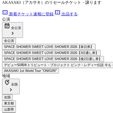
AKASAKI（アカサキ）のリセールチケット・譲ります
confirmation_number
confirmation_number
新着チケット速報に登録
出品する
公演
event_available
全公演
chevron_right
地域
edit_location_alt
全国
chevron_right