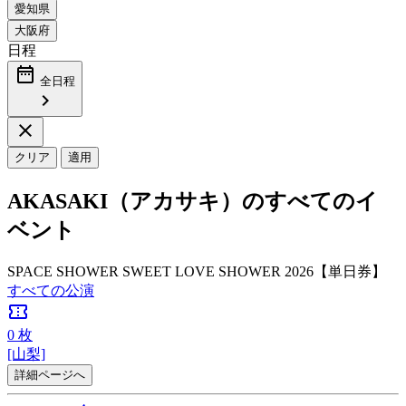
日程
date_range
全日程
chevron_right
close
クリア
適用
AKASAKI（アカサキ）のすべてのイ
ベント
SPACE SHOWER SWEET LOVE SHOWER 2026【単日券】
すべての公演
confirmation_number
0
枚
[山梨]
詳細ページへ