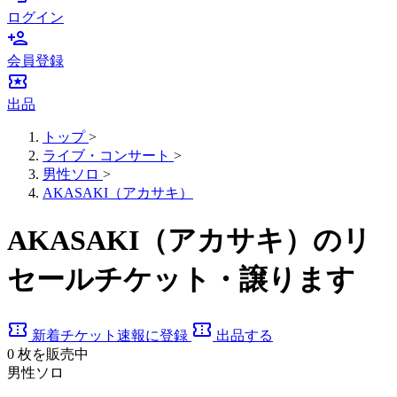
ログイン
person_add
会員登録
local_activity
出品
トップ
>
ライブ・コンサート
>
男性ソロ
>
AKASAKI（アカサキ）
AKASAKI（アカサキ）のリ
セールチケット・譲ります
confirmation_number
confirmation_number
新着チケット速報に登録
出品する
0
枚を販売中
男性ソロ