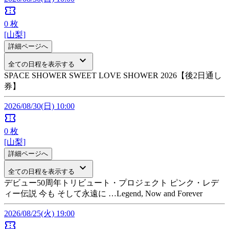
confirmation_number
0
枚
[山梨]
詳細ページへ
keyboard_arrow_down
全ての日程を表示する
SPACE SHOWER SWEET LOVE SHOWER 2026【後2日通し
券】
2026/08/30(日) 10:00
confirmation_number
0
枚
[山梨]
詳細ページへ
keyboard_arrow_down
全ての日程を表示する
デビュー50周年トリビュート・プロジェクト ピンク・レデ
ィー伝説 今も そして永遠に …Legend, Now and Forever
2026/08/25(火) 19:00
confirmation_number