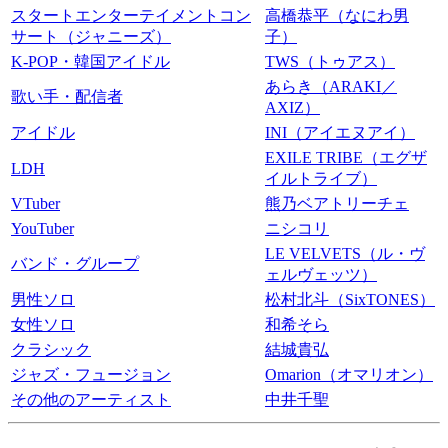
スタートエンターテイメントコン
高橋恭平（なにわ男
サート（ジャニーズ）
子）
K-POP・韓国アイドル
TWS（トゥアス）
あらき（ARAKI／
歌い手・配信者
AXIZ）
アイドル
INI（アイエヌアイ）
EXILE TRIBE（エグザ
LDH
イルトライブ）
VTuber
熊乃ベアトリーチェ
YouTuber
ニシコリ
LE VELVETS（ル・ヴ
バンド・グループ
ェルヴェッツ）
男性ソロ
松村北斗（SixTONES）
女性ソロ
和希そら
クラシック
結城貴弘
ジャズ・フュージョン
Omarion（オマリオン）
その他のアーティスト
中井千聖