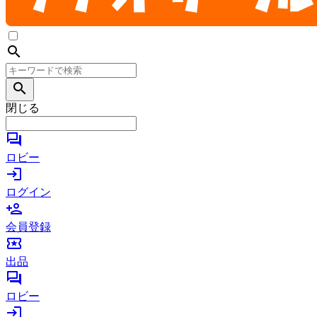
search
search
閉じる
forum
ロビー
login
ログイン
person_add
会員登録
local_activity
出品
forum
ロビー
login