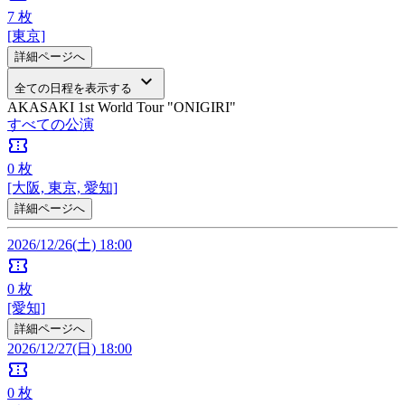
7
枚
[東京]
詳細ページへ
keyboard_arrow_down
全ての日程を表示する
AKASAKI 1st World Tour "ONIGIRI"
すべての公演
confirmation_number
0
枚
[大阪, 東京, 愛知]
詳細ページへ
2026/12/26(土) 18:00
confirmation_number
0
枚
[愛知]
詳細ページへ
2026/12/27(日) 18:00
confirmation_number
0
枚