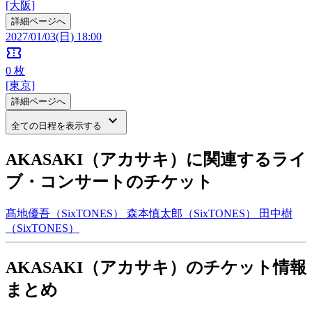
[大阪]
詳細ページへ
2027/01/03(日) 18:00
confirmation_number
0
枚
[東京]
詳細ページへ
keyboard_arrow_down
全ての日程を表示する
AKASAKI（アカサキ）に関連するライ
ブ・コンサートのチケット
髙地優吾（SixTONES）
森本慎太郎（SixTONES）
田中樹
（SixTONES）
AKASAKI（アカサキ）のチケット情報
まとめ