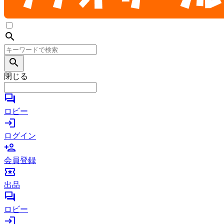
search
search
閉じる
forum
ロビー
login
ログイン
person_add
会員登録
local_activity
出品
forum
ロビー
login