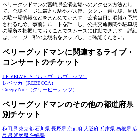
ベリーグッドマンの宮崎県公演会場へのアクセス方法とし
て、会場ページに最寄り駅やバス停、タクシー乗り場、周辺
の駐車場情報などをまとめています。公演当日は混雑が予想
されるため、事前にルートを計画し、公共交通機関や駐車場
の場所を把握しておくことでスムーズに移動できます。詳細
は、ページ上部の会場名をタップし、ご確認ください。
ベリーグッドマンに関連するライブ・
コンサートのチケット
LE VELVETS（ル・ヴェルヴェッツ）
レベッカ（REBECCA）
Creepy Nuts（クリーピーナッツ）
ベリーグッドマンのその他の都道府県
別チケット
秋田県
東京都
石川県
長野県
京都府
大阪府
兵庫県
島根県
広
島県
愛媛県
沖縄県