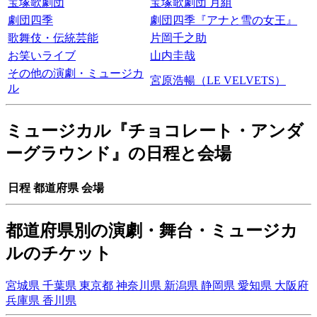
宝塚歌劇団
宝塚歌劇団 月組
劇団四季
劇団四季『アナと雪の女王』
歌舞伎・伝統芸能
片岡千之助
お笑いライブ
山内圭哉
その他の演劇・ミュージカ
宮原浩暢（LE VELVETS）
ル
ミュージカル『チョコレート・アンダ
ーグラウンド』の日程と会場
日程
都道府県
会場
都道府県別の演劇・舞台・ミュージカ
ルのチケット
宮城県
千葉県
東京都
神奈川県
新潟県
静岡県
愛知県
大阪府
兵庫県
香川県