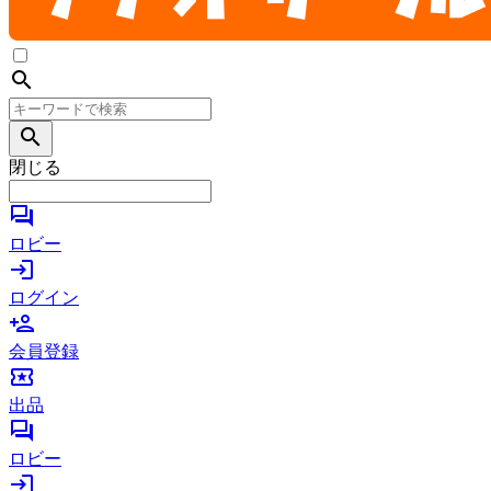
search
search
閉じる
forum
ロビー
login
ログイン
person_add
会員登録
local_activity
出品
forum
ロビー
login