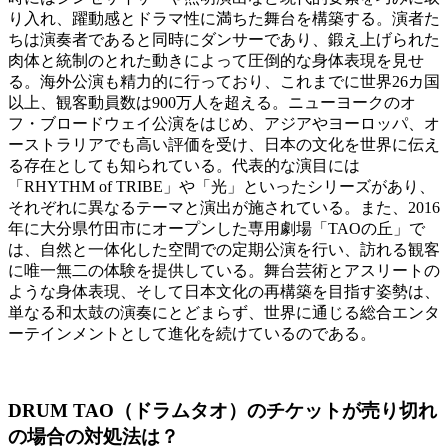
り入れ、躍動感とドラマ性に満ちた舞台を構築する。演者た
ちは演奏者であると同時にダンサーであり、鍛え上げられた
肉体と統制のとれた動きによって圧倒的な身体表現を見せ
る。海外公演も精力的に行っており、これまでに世界26カ国
以上、観客動員数は900万人を超える。ニューヨークのオ
フ・ブロードウェイ公演をはじめ、アジアやヨーロッパ、オ
ーストラリアでも高い評価を受け、日本の文化を世界に伝え
る存在としても知られている。代表的な演目には
「RHYTHM of TRIBE」や「光」といったシリーズがあり、
それぞれに異なるテーマと演出が施されている。また、2016
年に大分県竹田市にオープンした専用劇場「TAOの丘」で
は、自然と一体化した空間での定期公演を行い、訪れる観客
に唯一無二の体験を提供している。舞台芸術とアスリートの
ような身体表現、そして日本文化の再構築を目指す姿勢は、
単なる和太鼓の演奏にとどまらず、世界に通じる総合エンタ
ーテインメントとして進化を続けているのである。
DRUM TAO（ドラムタオ）のチケットが売り切れ
の場合の対処法は？