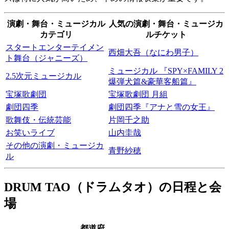
演劇・舞台・ミュージカル
人気の演劇・舞台・ミュージカ
カテゴリ
ルチケット
スタートエンターテイメン
西畑大吾（なにわ男子）
ト舞台（ジャニーズ）
ミュージカル 『SPY×FAMILY 2
2.5次元ミュージカル
爆弾犬篇&豪華客船篇』
宝塚歌劇団
宝塚歌劇団 月組
劇団四季
劇団四季『アナと雪の女王』
歌舞伎・伝統芸能
片岡千之助
お笑いライブ
山内圭哉
その他の演劇・ミュージカ
青野紗穂
ル
DRUM TAO（ドラムタオ）の日程と会
場
都道府