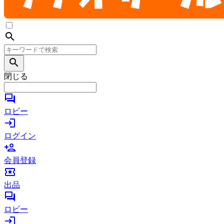
search
search
閉じる
forum
ロビー
login
ログイン
person_add
会員登録
local_activity
出品
forum
ロビー
login