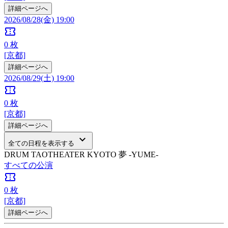
詳細ページへ
2026/08/28(金) 19:00
confirmation_number
0
枚
[京都]
詳細ページへ
2026/08/29(土) 19:00
confirmation_number
0
枚
[京都]
詳細ページへ
keyboard_arrow_down
全ての日程を表示する
DRUM TAOTHEATER KYOTO 夢 -YUME-
すべての公演
confirmation_number
0
枚
[京都]
詳細ページへ