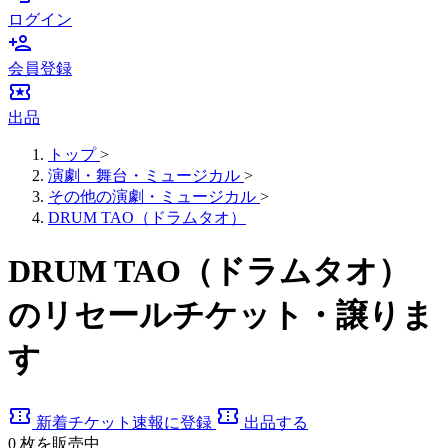
ログイン
person_add
会員登録
local_activity
出品
トップ
>
演劇・舞台・ミュージカル
>
その他の演劇・ミュージカル
>
DRUM TAO（ドラムタオ）
DRUM TAO（ドラムタオ）
のリセールチケット・譲りま
す
confirmation_number
confirmation_number
新着チケット速報に登録
出品する
0
枚を販売中