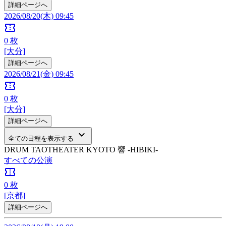
詳細ページへ
2026/08/20(木) 09:45
confirmation_number
0
枚
[大分]
詳細ページへ
2026/08/21(金) 09:45
confirmation_number
0
枚
[大分]
詳細ページへ
keyboard_arrow_down
全ての日程を表示する
DRUM TAOTHEATER KYOTO 響 -HIBIKI-
すべての公演
confirmation_number
0
枚
[京都]
詳細ページへ