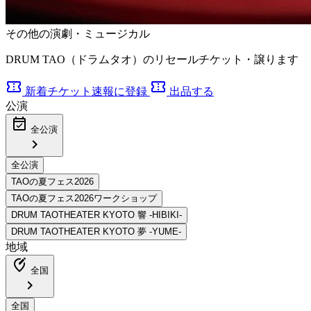
その他の演劇・ミュージカル
DRUM TAO（ドラムタオ）のリセールチケット・譲ります
confirmation_number
confirmation_number
新着チケット速報に登録
出品する
公演
event_available
全公演
chevron_right
地域
edit_location_alt
全国
chevron_right