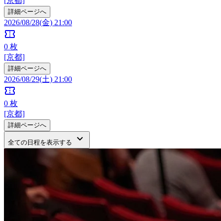
[京都]
詳細ページへ
2026/08/28(金) 21:00
confirmation_number
0
枚
[京都]
詳細ページへ
2026/08/29(土) 21:00
confirmation_number
0
枚
[京都]
詳細ページへ
keyboard_arrow_down
全ての日程を表示する