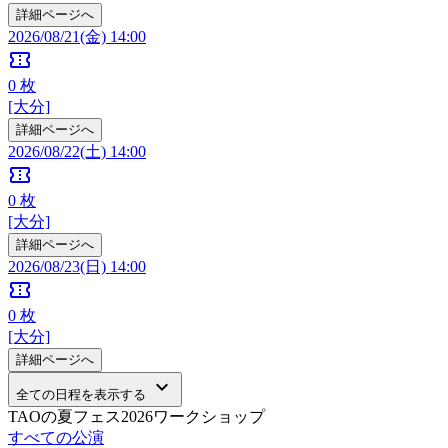
詳細ページへ
2026/08/21(金) 14:00
confirmation_number
0
枚
[大分]
詳細ページへ
2026/08/22(土) 14:00
confirmation_number
0
枚
[大分]
詳細ページへ
2026/08/23(日) 14:00
confirmation_number
0
枚
[大分]
詳細ページへ
keyboard_arrow_down
全ての日程を表示する
TAOの夏フェス2026ワークショップ
すべての公演