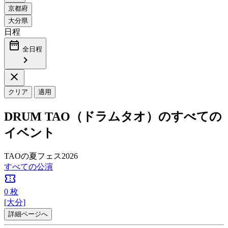
日程
date_range
全日程
chevron_right
close
クリア
適用
DRUM TAO（ドラムタオ）のすべての
イベント
TAOの夏フェス2026
すべての公演
confirmation_number
0
枚
[大分]
詳細ページへ