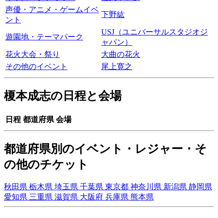
声優・アニメ・ゲームイベ
下野紘
ント
USJ（ユニバーサルスタジオジ
遊園地・テーマパーク
ャパン）
花火大会・祭り
大曲の花火
その他のイベント
尾上寛之
榎本成志の日程と会場
日程
都道府県
会場
都道府県別のイベント・レジャー・そ
の他のチケット
秋田県
栃木県
埼玉県
千葉県
東京都
神奈川県
新潟県
静岡県
愛知県
三重県
滋賀県
大阪府
兵庫県
熊本県