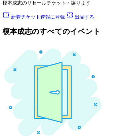
榎本成志のリセールチケット・譲ります
confirmation_number
confirmation_number
新着チケット速報に登録
出品する
榎本成志のすべてのイベント