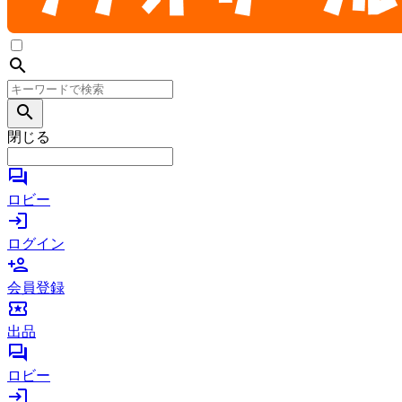
search
search
閉じる
forum
ロビー
login
ログイン
person_add
会員登録
local_activity
出品
forum
ロビー
login