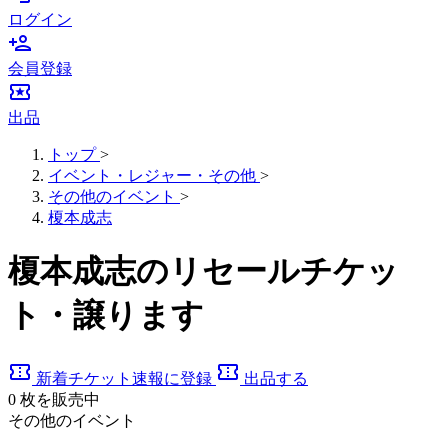
ログイン
person_add
会員登録
local_activity
出品
トップ
>
イベント・レジャー・その他
>
その他のイベント
>
榎本成志
榎本成志のリセールチケッ
ト・譲ります
confirmation_number
confirmation_number
新着チケット速報に登録
出品する
0
枚を販売中
その他のイベント