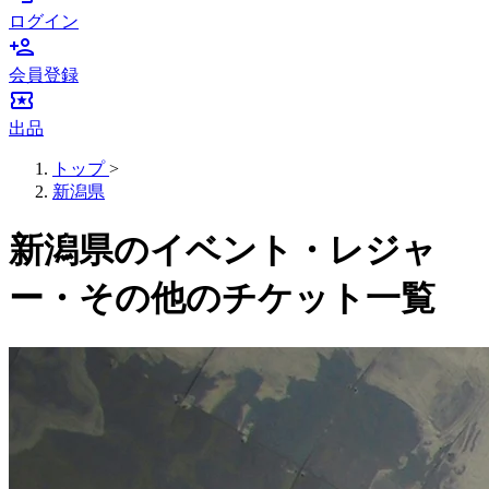
ログイン
person_add
会員登録
local_activity
出品
トップ
>
新潟県
新潟県のイベント・レジャ
ー・その他のチケット一覧