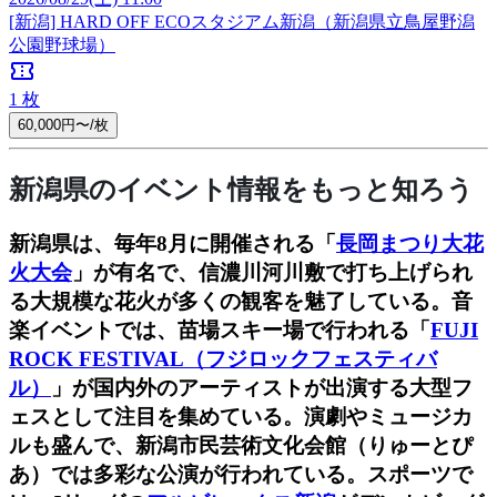
[新潟]
HARD OFF ECOスタジアム新潟（新潟県立鳥屋野潟
公園野球場）
confirmation_number
1
枚
60,000円〜/枚
新潟県のイベント情報をもっと知ろう
新潟県は、毎年8月に開催される「
長岡まつり大花
火大会
」が有名で、信濃川河川敷で打ち上げられ
る大規模な花火が多くの観客を魅了している。音
楽イベントでは、苗場スキー場で行われる「
FUJI
ROCK FESTIVAL（フジロックフェスティバ
ル）
」が国内外のアーティストが出演する大型フ
ェスとして注目を集めている。演劇やミュージカ
ルも盛んで、新潟市民芸術文化会館（りゅーとぴ
あ）では多彩な公演が行われている。スポーツで