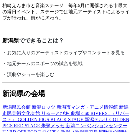
柏崎えんま市と音楽ステージ：毎年6月に開催される市最大
の縁日イベント。ステージでは地元アーティストによるライ
ブが行われ、街がにぎわう。
新潟県
でできることは？
・お気に入りのアーティストのライブやコンサートを見る
・地元チームのスポーツの試合を観戦
・演劇やショーを楽しむ
新潟県の会場
新潟県民会館
新潟ロッツ
新潟市マンガ・アニメ情報館
新潟
市民芸術文化会館 りゅーとぴあ 劇場
club RIVERST（リバー
スト）
GOLDEN PIGS BLACK STAGE
新潟テルサ
GOLDEN
PIGS RED STAGE
朱鷺メッセ 新潟コンベンションセンター
HARD OFF ECOスタジアム新潟（新潟県立鳥屋野潟公園野