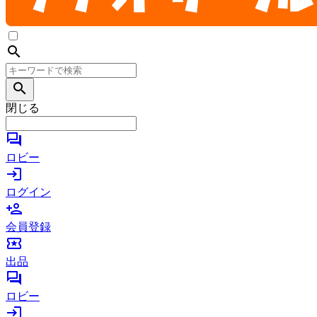
search
search
閉じる
forum
ロビー
login
ログイン
person_add
会員登録
local_activity
出品
forum
ロビー
login