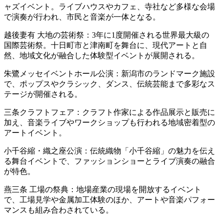
ャズイベント。ライブハウスやカフェ、寺社など多様な会場
で演奏が行われ、市民と音楽が一体となる。
越後妻有 大地の芸術祭：3年に1度開催される世界最大級の
国際芸術祭。十日町市と津南町を舞台に、現代アートと自
然、地域文化が融合した体験型イベントが展開される。
朱鷺メッセイベントホール公演：新潟市のランドマーク施設
で、ポップスやクラシック、ダンス、伝統芸能まで多彩なス
テージが開催される。
三条クラフトフェア：クラフト作家による作品展示と販売に
加え、音楽ライブやワークショップも行われる地域密着型の
アートイベント。
小千谷縮・織之座公演：伝統織物「小千谷縮」の魅力を伝え
る舞台イベントで、ファッションショーとライブ演奏の融合
が特色。
燕三条 工場の祭典：地場産業の現場を開放するイベント
で、工場見学や金属加工体験のほか、アートや音楽パフォー
マンスも組み合わされている。